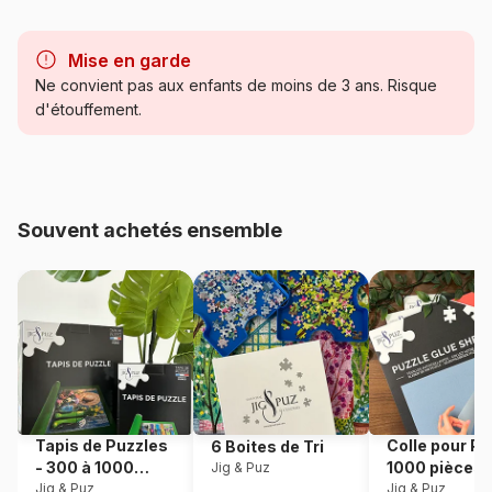
Marque
Alipson Puzzle
Mise en garde
Catégorie
Puzzles - Animaux sauvages
Ne convient pas aux enfants de moins de 3 ans. Risque
d'étouffement.
Age
Puzzle pour Adultes (500 à
48.000 pièces)
Provenance
Fabriqué en France
Souvent achetés ensemble
Référence
Alipson-Puzzle-F-50154
EAN
3667232501544
Nombre de pièces
1000 pièces
Dimensions
69 x 48 cm
Tapis de Puzzles
Colle pour Pu
6 Boites de Tri
- 300 à 1000
1000 pièces
Jig & Puz
Matière primaire
Carton
pièces
Jig & Puz
Jig & Puz