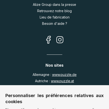
Alize Group dans la presse
Retrouvez notre blog
Lieu de fabrication
Besoin d'aide ?
Nos sites
Allemagne :
www.puzzle.de
Autriche :
www.puzzle.at
Belgique :
www.puzzle.be
Royaume Uni :
www.jigsawpuzzle.co.uk
Personnaliser les préférences relatives aux
cookies