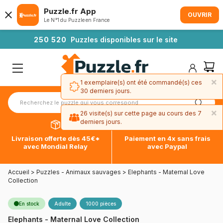
Puzzle.fr App
OUVRIR
Le N°1 du Puzzle en France
2
5
0
5
2
0
Puzzles disponibles sur le site
×
1 exemplaire(s) ont été commandé(s) ces
30 derniers jours.
×
26 visite(s) sur cette page au cours des 7
derniers jours.
Livraison offerte dès 45€*
Paiement en 4x sans frais
avec Mondial Relay
avec Paypal
Accueil
>
Puzzles - Animaux sauvages
>
Elephants - Maternal Love
Collection
En stock
Adulte
1000 pièces
Elephants - Maternal Love Collection