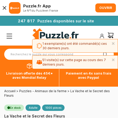
Puzzle.fr App
OUVRIR
Le N°1 du Puzzle en France
2
4
7
8
1
7
Puzzles disponibles sur le site
×
1 exemplaire(s) ont été commandé(s) ces
30 derniers jours.
×
51 visite(s) sur cette page au cours des 7
derniers jours.
Livraison offerte dès 45€*
Paiement en 4x sans frais
avec Mondial Relay
avec Paypal
Accueil
>
Puzzles - Animaux de la ferme
>
La Vache et le Secret des
Fleurs
En stock
Adulte
1000 pièces
La Vache et le Secret des Fleurs