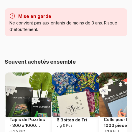
Marque
Alipson Puzzle
Mise en garde
Catégorie
Puzzles - Animaux de la ferme
Ne convient pas aux enfants de moins de 3 ans. Risque
d'étouffement.
Age
Puzzle pour Adultes (500 à
48.000 pièces)
Référence
Alipson-Puzzle-F-50235
Souvent achetés ensemble
EAN
3667232502350
Nombre de pièces
1000 pièces
Dimensions
69 x 48 cm
Matière primaire
Carton
Tapis de Puzzles
Colle pour Pu
6 Boites de Tri
- 300 à 1000
1000 pièces
Jig & Puz
Format boîte
Boîte en carton
pièces
Jig & Puz
Jig & Puz