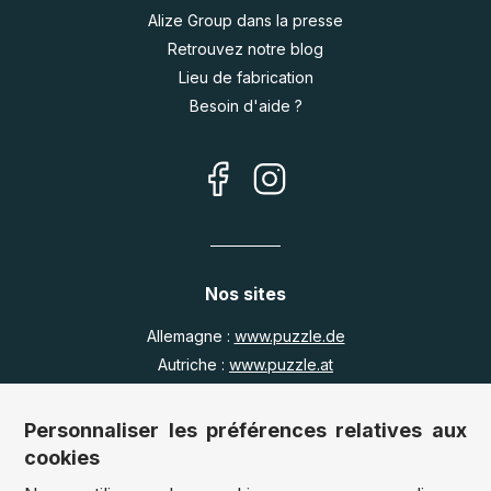
Alize Group dans la presse
Retrouvez notre blog
Lieu de fabrication
Besoin d'aide ?
Nos sites
Allemagne :
www.puzzle.de
Autriche :
www.puzzle.at
Belgique :
www.puzzle.be
Royaume Uni :
www.jigsawpuzzle.co.uk
Personnaliser les préférences relatives aux
cookies