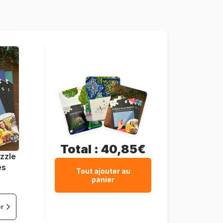
1000 pièces
68 x 48 cm
Total :
40,85€
zzle
es
Tout ajouter au
panier
er