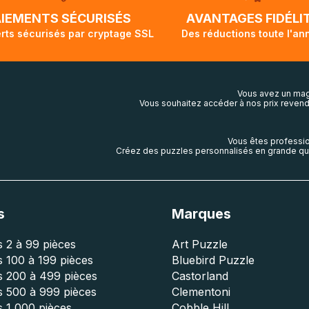
lis aura touché terre.
AIEMENTS SÉCURISÉS
AVANTAGES FIDÉLI
rts sécurisés par cryptage SSL
Des réductions toute l'an
Vous avez un mag
Vous souhaitez accéder à nos prix revend
Vous êtes professio
Créez des puzzles personnalisés en grande qua
s
Marques
 2 à 99 pièces
Art Puzzle
 100 à 199 pièces
Bluebird Puzzle
s 200 à 499 pièces
Castorland
s 500 à 999 pièces
Clementoni
 1 000 pièces
Cobble Hill