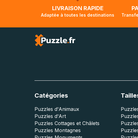
lorsque votre co
LIVRAISON RAPIDE
P
Adaptée à toutes les destinations
Transfe
Catégories
Taille
Puzzles d'Animaux
Puzzles
Puzzles d'Art
Puzzles
Puzzles Cottages et Châlets
Puzzle
Puzzles Montagnes
Puzzle
Puzzles Monuments
Puzzles