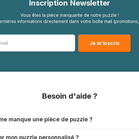
Inscription Newsletter
Vous êtes la pièce manquante de notre puzzle !
rnières informations directement dans votre boîte mail (promotion
Besoin d'aide ?
l me manque une pièce de puzzle ?
nts produisent leurs puzzles avec le plus grand soin, mais il
r mon puzzle personnalisé ?