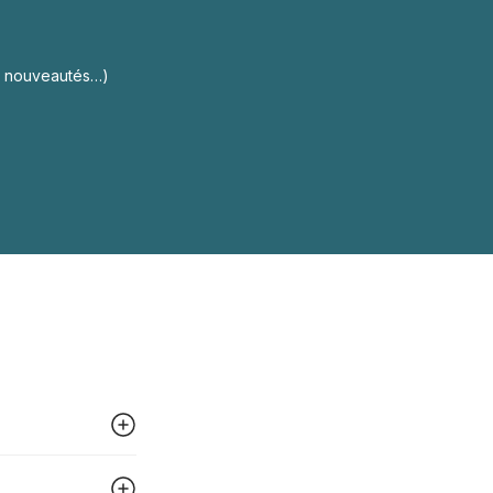
s, nouveautés…)
 peut