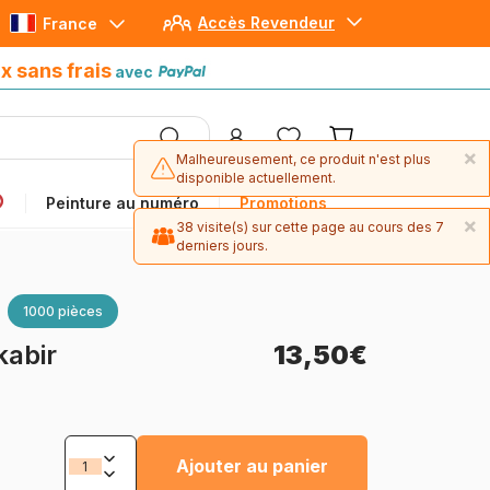
Accès Revendeur
France
Paiement en 4x sans frais
avec Paypal
x sans frais
avec
×
Malheureusement, ce produit n'est plus
disponible actuellement.
Peinture au numéro
Promotions
×
38 visite(s) sur cette page au cours des 7
derniers jours.
1000 pièces
kabir
13,50€
Ajouter au panier