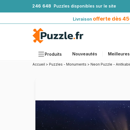
2
4
6
6
4
8
Puzzles disponibles sur le site
Livraison offerte dès 45€*
avec Mondial Relay
offerte dès 4
Livraison
Nouveautés
Meilleures
Produits
Accueil
>
Puzzles - Monuments
>
Neon Puzzle - Anitkabi
Thèmes
Tailles
Formats
Âges
Artistes
Accessoires
Puzzles en bois