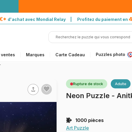
5€*
4
d'achat avec Mondial Relay | Profitez du paiement en
Puzzles photo
 ventes
Marques
Carte Cadeau
r
Rupture de stock
Adulte
Neon Puzzle - Anit
1000 pièces
Art Puzzle