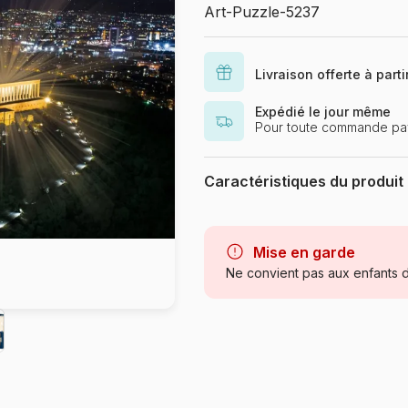
Art-Puzzle-5237
Livraison offerte à part
Expédié le jour même
Pour toute commande pay
Caractéristiques du produit
Marque
Catégorie
Mise en garde
Ne convient pas aux enfants d
Age
Provenance
Référence
EAN