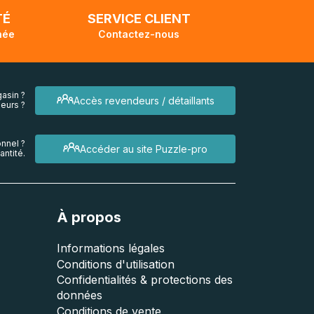
TÉ
SERVICE CLIENT
née
Contactez-nous
asin ?
Accès revendeurs / détaillants
eurs ?
nnel ?
Accéder au site Puzzle-pro
ntité.
À propos
Informations légales
Conditions d'utilisation
Confidentialités & protections des
données
Conditions de vente