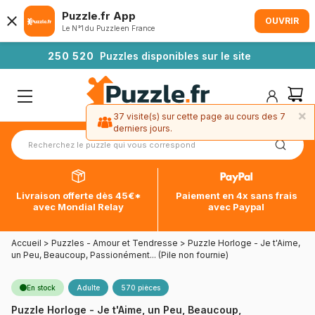
Puzzle.fr App
OUVRIR
Le N°1 du Puzzle en France
2
5
0
5
2
0
Puzzles disponibles sur le site
×
37 visite(s) sur cette page au cours des 7
derniers jours.
Livraison offerte dès 45€*
Paiement en 4x sans frais
avec Mondial Relay
avec Paypal
Accueil
>
Puzzles - Amour et Tendresse
>
Puzzle Horloge - Je t'Aime,
un Peu, Beaucoup, Passionément... (Pile non fournie)
En stock
Adulte
570 pièces
Puzzle Horloge - Je t'Aime, un Peu, Beaucoup,