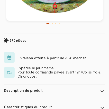
570 pièces
Livraison offerte à partir de 45€ d'achat
Expédié le jour même
Pour toute commande payée avant 12h (Colissimo &
Chronopost)
Description du produit
Véritable horloge : une fois le puzzle réalisé, ajoutez le
mécanisme de l'horloge et accrochez la où vous le souhaitez !
Caractéristiques du produit