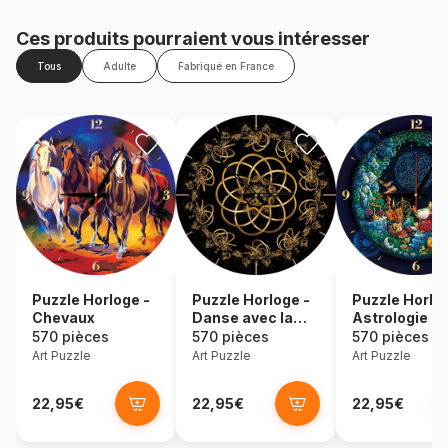
Ces produits pourraient vous intéresser
Tous
Adulte
Fabriqué en France
Puzzle Horloge -
Puzzle Horloge -
Puzzle Horlog
Chevaux
Danse avec la
Astrologie
Nuit (Pile non
570 pièces
570 pièces
570 pièces
fournie)
Art Puzzle
Art Puzzle
Art Puzzle
22,95€
22,95€
22,95€