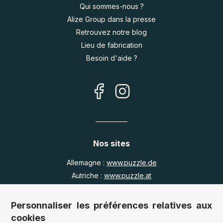
Qui sommes-nous ?
Alize Group dans la presse
Retrouvez notre blog
Lieu de fabrication
Besoin d'aide ?
Nos sites
Allemagne :
www.puzzle.de
Autriche :
www.puzzle.at
Belgique :
www.puzzle.be
Royaume Uni :
www.jigsawpuzzle.co.uk
Personnaliser les préférences relatives aux
cookies