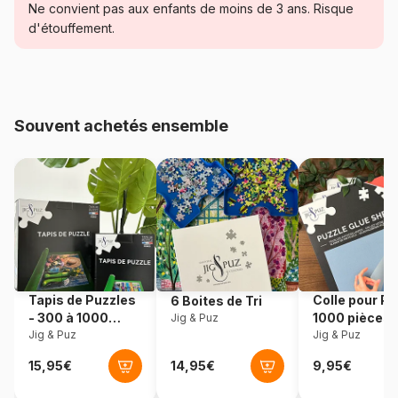
Catégorie
Puzzles - Art
Ne convient pas aux enfants de moins de 3 ans. Risque
d'étouffement.
Age
Puzzle pour Adultes (500 à
48.000 pièces)
Provenance
Fabriqué en France
Souvent achetés ensemble
Référence
Art-by-Bluebird-F-60238
EAN
3663384602382
Nombre de pièces
1000 pièces
Dimensions
69 x 48 cm
Tapis de Puzzles
Colle pour Pu
6 Boites de Tri
- 300 à 1000
1000 pièces
Jig & Puz
pièces
Jig & Puz
Jig & Puz