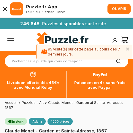
Puzzle.fr App
OUVRIR
Le N°1 du Puzzle en France
2
4
6
6
4
8
Puzzles disponibles sur le site
×
95 visite(s) sur cette page au cours des 7
derniers jours.
Livraison offerte dès 45€*
Paiement en 4x sans frais
avec Mondial Relay
avec Paypal
Accueil
>
Puzzles - Art
>
Claude Monet - Garden at Sainte-Adresse,
1867
En stock
Adulte
1000 pièces
Claude Monet - Garden at Sainte-Adresse, 1867