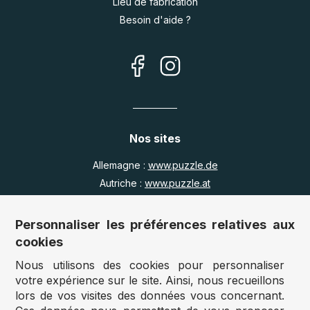
Lieu de fabrication
Besoin d'aide ?
Nos sites
Allemagne :
www.puzzle.de
Autriche :
www.puzzle.at
Belgique :
www.puzzle.be
Royaume Uni :
www.jigsawpuzzle.co.uk
Personnaliser les préférences relatives aux
cookies
Nous utilisons des cookies pour personnaliser
Accès revendeurs / détaillants
votre expérience sur le site. Ainsi, nous recueillons
lors de vos visites des données vous concernant.
Vous avez un magasin ?
Vous souhaitez accéder à nos prix revendeurs ?