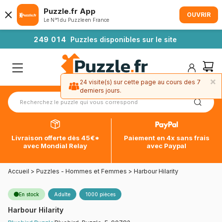
Puzzle.fr App
OUVRIR
Le N°1 du Puzzle en France
2
4
9
0
1
4
Puzzles disponibles sur le site
×
24 visite(s) sur cette page au cours des 7
derniers jours.
Livraison offerte dès 45€*
Paiement en 4x sans frais
avec Mondial Relay
avec Paypal
Accueil
>
Puzzles - Hommes et Femmes
>
Harbour Hilarity
En stock
Adulte
1000 pièces
Harbour Hilarity