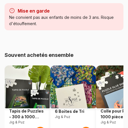
Marque
Bluebird Puzzle
Mise en garde
Catégorie
Puzzles - Hommes et Femmes
Ne convient pas aux enfants de moins de 3 ans. Risque
d'étouffement.
Age
Puzzle pour Adultes (500 à
48.000 pièces)
Provenance
Fabriqué en France
Souvent achetés ensemble
Référence
Bluebird-Puzzle-F-90782
EAN
3663384907821
Nombre de pièces
1000 pièces
Dimensions
69 x 48 cm
Tapis de Puzzles
Colle pour Pu
6 Boites de Tri
- 300 à 1000
1000 pièces
Jig & Puz
Matière primaire
Carton
pièces
Jig & Puz
Jig & Puz