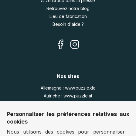
Alize Group dans la presse
Retrouvez notre blog
Lieu de fabrication
Besoin d'aide ?
Nos sites
Allemagne :
www.puzzle.de
Autriche :
www.puzzle.at
Belgique :
www.puzzle.be
Royaume Uni :
www.jigsawpuzzle.co.uk
Personnaliser les préférences relatives aux
cookies
Nous utilisons des cookies pour personnaliser
Accès revendeurs / détaillants