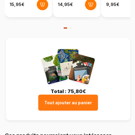
Format boîte
Boîte en carton
Total :
75,80€
Tout ajouter au panier