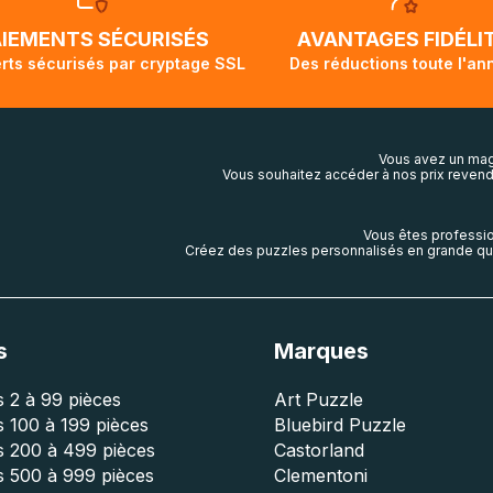
ivi de votre commande ne soit pas modifié. Ce dernier repr
lis aura touché terre.
AIEMENTS SÉCURISÉS
AVANTAGES FIDÉLI
rts sécurisés par cryptage SSL
Des réductions toute l'an
Vous avez un mag
Vous souhaitez accéder à nos prix revend
Vous êtes professio
Créez des puzzles personnalisés en grande qua
s
Marques
 2 à 99 pièces
Art Puzzle
 100 à 199 pièces
Bluebird Puzzle
s 200 à 499 pièces
Castorland
s 500 à 999 pièces
Clementoni