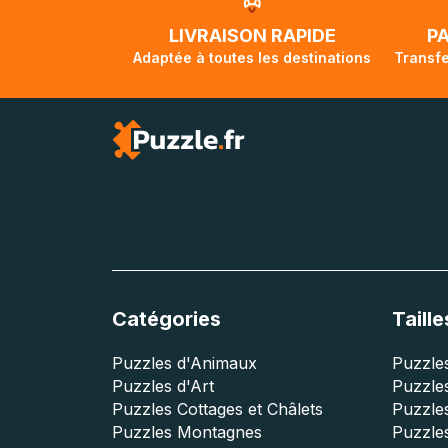
traversée, le su
lorsque votre co
LIVRAISON RAPIDE
P
Adaptée à toutes les destinations
Transfe
Catégories
Taille
Puzzles d'Animaux
Puzzles
Puzzles d'Art
Puzzles
Puzzles Cottages et Châlets
Puzzle
Puzzles Montagnes
Puzzle