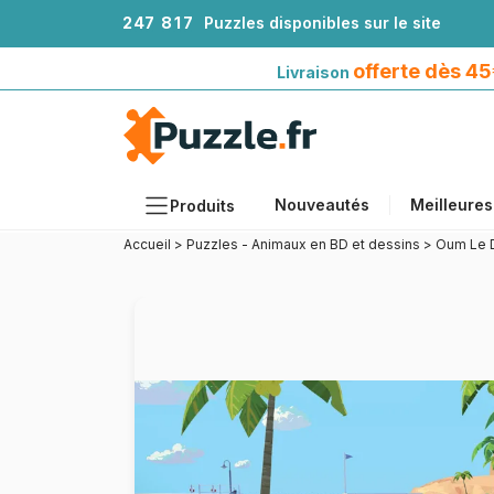
2
4
7
8
1
7
Puzzles disponibles sur le site
Livraison offerte dès 45€*
avec Mondial Relay
offerte dès 4
Livraison
Nouveautés
Meilleures
Produits
Accueil
>
Puzzles - Animaux en BD et dessins
>
Oum Le D
Thèmes
Tailles
Formats
Âges
Artistes
Accessoires
Puzzles en bois