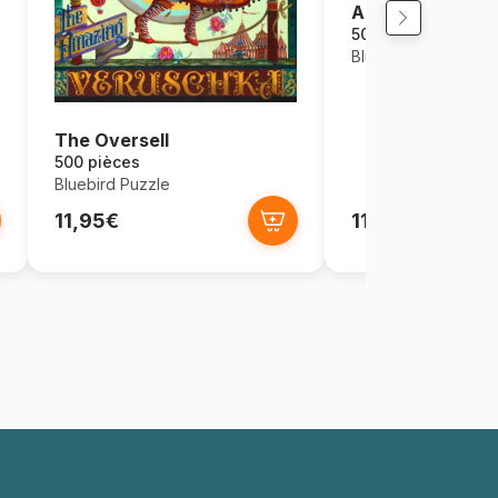
Abri de Jardin
500 pièces
Bluebird Puzzle
The Oversell
500 pièces
Bluebird Puzzle
11,95€
11,95€