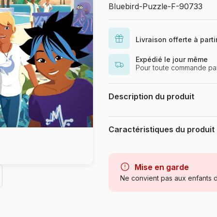
Bluebird-Puzzle-F-90733
Livraison offerte à part
Expédié le jour même
Pour toute commande pay
Description du produit
Tartakovsky / Bonnet / Media Vall
Caractéristiques du produit
Marque
Catégorie
Mise en garde
Ne convient pas aux enfants d
Age
Provenance
Référence