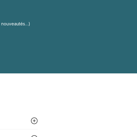
s, nouveautés…)
 peut