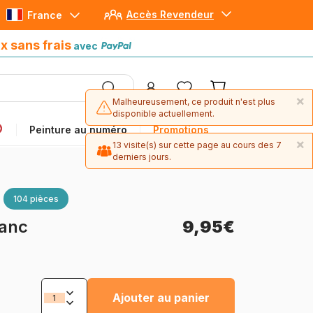
Accès Revendeur
France
Paiement en 4x sans frais
avec Paypal
x sans frais
avec
×
Malheureusement, ce produit n'est plus
disponible actuellement.
Peinture au numéro
Promotions
×
13 visite(s) sur cette page au cours des 7
derniers jours.
104 pièces
lanc
9,95€
Ajouter au panier