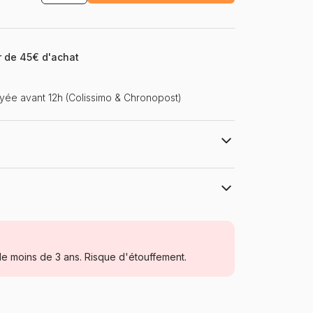
ir de 45€ d'achat
ée avant 12h (Colissimo & Chronopost)
ey / Marzipan Films / 2024
Bluebird Puzzle
Puzzles - Animaux en BD et dessins
e moins de 3 ans. Risque d'étouffement.
à partir de 5 ans (31 à 49 pièces)
Fabriqué en France
Bluebird-Puzzle-F-90733