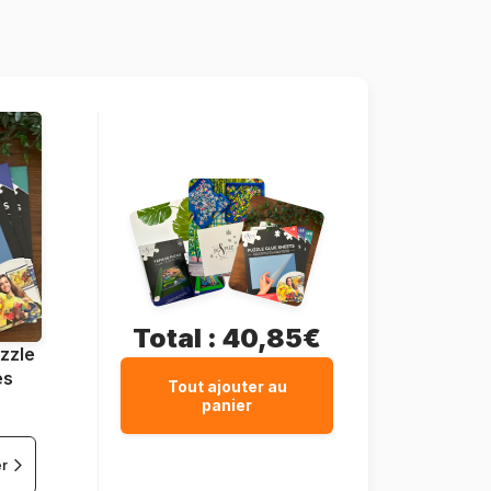
3663384907333
104 pièces
48 x 34 cm
Total :
40,85€
zzle
es
Tout ajouter au
panier
er