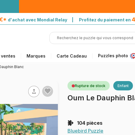
5€*
4
d'achat avec Mondial Relay | Profitez du paiement en
Puzzles photo
 ventes
Marques
Carte Cadeau
auphin Blanc
Rupture de stock
Enfant
Oum Le Dauphin B
104 pièces
Bluebird Puzzle