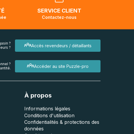
endra
TÉ
SERVICE CLIENT
née
Contactez-nous
asin ?
Accès revendeurs / détaillants
eurs ?
nnel ?
Accéder au site Puzzle-pro
ntité.
À propos
Informations légales
Conditions d'utilisation
Confidentialités & protections des
données