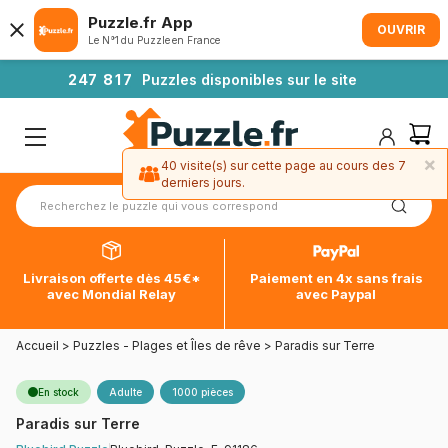
Puzzle.fr App
OUVRIR
Le N°1 du Puzzle en France
2
4
7
8
1
7
Puzzles disponibles sur le site
×
40 visite(s) sur cette page au cours des 7
derniers jours.
Livraison offerte dès 45€*
Paiement en 4x sans frais
avec Mondial Relay
avec Paypal
Accueil
>
Puzzles - Plages et Îles de rêve
>
Paradis sur Terre
En stock
Adulte
1000 pièces
Paradis sur Terre