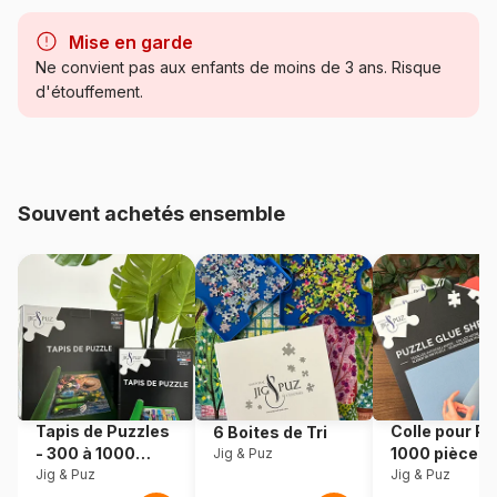
Marque
Bluebird Puzzle
Mise en garde
Catégorie
Puzzles - Plages et Îles de
Ne convient pas aux enfants de moins de 3 ans. Risque
rêve
d'étouffement.
Age
Puzzle pour Adultes (500 à
48.000 pièces)
Souvent achetés ensemble
Provenance
Fabriqué en France
Référence
Bluebird-Puzzle-F-91186
EAN
3663384911866
Nombre de pièces
1000 pièces
Tapis de Puzzles
Colle pour Pu
6 Boites de Tri
Dimensions
69 x 48 cm
- 300 à 1000
1000 pièces
Jig & Puz
pièces
Jig & Puz
Jig & Puz
Matière primaire
Carton