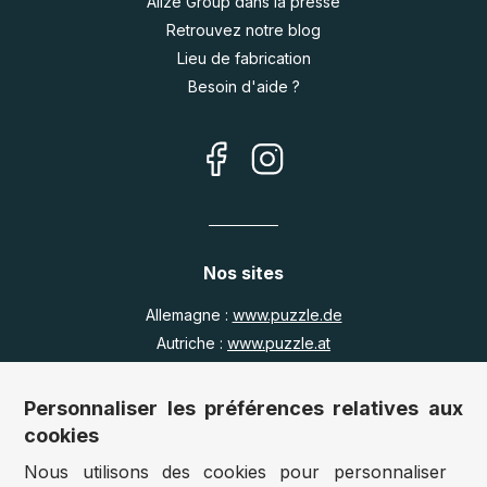
Alize Group dans la presse
Retrouvez notre blog
Lieu de fabrication
Besoin d'aide ?
Nos sites
Allemagne :
www.puzzle.de
Autriche :
www.puzzle.at
Belgique :
www.puzzle.be
Royaume Uni :
www.jigsawpuzzle.co.uk
Personnaliser les préférences relatives aux
cookies
Nous utilisons des cookies pour personnaliser
Accès revendeurs / détaillants