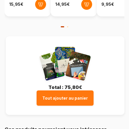
Format boîte
Boîte en carton
Total :
75,80€
Tout ajouter au panier