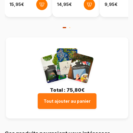
Format boîte
Boîte en carton
Total :
75,80€
Tout ajouter au panier