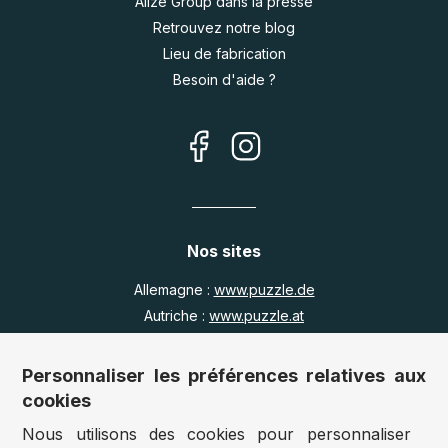
Alize Group dans la presse
Retrouvez notre blog
Lieu de fabrication
Besoin d'aide ?
Nos sites
Allemagne :
www.puzzle.de
Autriche :
www.puzzle.at
Belgique :
www.puzzle.be
Royaume Uni :
www.jigsawpuzzle.co.uk
Personnaliser les préférences relatives aux
cookies
Nous utilisons des cookies pour personnaliser
Accès revendeurs / détaillants