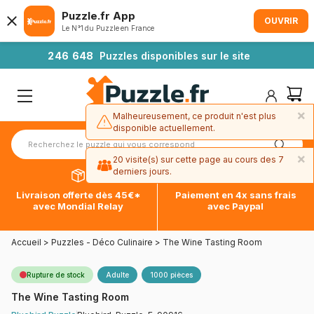
Puzzle.fr App
OUVRIR
Le N°1 du Puzzle en France
2
4
6
6
4
8
Puzzles disponibles sur le site
×
Malheureusement, ce produit n'est plus
disponible actuellement.
×
20 visite(s) sur cette page au cours des 7
derniers jours.
Livraison offerte dès 45€*
Paiement en 4x sans frais
avec Mondial Relay
avec Paypal
Accueil
>
Puzzles - Déco Culinaire
>
The Wine Tasting Room
Rupture de stock
Adulte
1000 pièces
The Wine Tasting Room