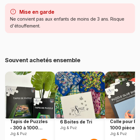
Marque
Bluebird Puzzle
Mise en garde
Catégorie
Puzzles - Déco Culinaire
Ne convient pas aux enfants de moins de 3 ans. Risque
d'étouffement.
Age
Puzzle pour Adultes (500 à
48.000 pièces)
Provenance
Fabriqué en France
Souvent achetés ensemble
Référence
Bluebird-Puzzle-F-90916
EAN
3663384909160
Nombre de pièces
1000 pièces
Dimensions
69 x 48 cm
Tapis de Puzzles
Colle pour Pu
6 Boites de Tri
- 300 à 1000
1000 pièces
Jig & Puz
Matière primaire
Carton
pièces
Jig & Puz
Jig & Puz