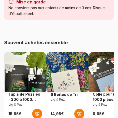
Mise en garde
Catégorie
Puzzles - Art
Ne convient pas aux enfants de moins de 3 ans. Risque
d'étouffement.
Age
Puzzle pour Adultes (500 à
48.000 pièces)
Provenance
Fabriqué en France
Souvent achetés ensemble
Référence
Art-by-Bluebird-F-60323
EAN
3663384603235
Nombre de pièces
1000 pièces
Dimensions
69 x 48 cm
Tapis de Puzzles
Colle pour Pu
6 Boites de Tri
- 300 à 1000
1000 pièces
Jig & Puz
pièces
Jig & Puz
Jig & Puz