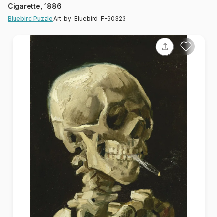
Cigarette, 1886
Art-by-Bluebird-F-60323
Bluebird Puzzle