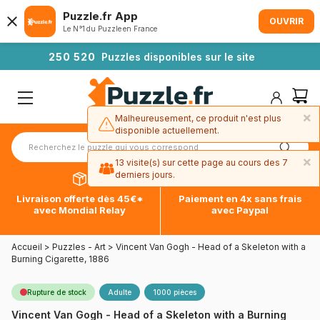
Puzzle.fr App
OUVRIR
Le N°1 du Puzzle en France
2
5
0
5
2
0
Puzzles disponibles sur le site
×
Malheureusement, ce produit n'est plus
disponible actuellement.
×
13 visite(s) sur cette page au cours des 7
derniers jours.
Livraison offerte dès 45€*
Paiement en 4x sans frais
avec Mondial Relay
avec Paypal
Accueil
>
Puzzles - Art
>
Vincent Van Gogh - Head of a Skeleton with a
Burning Cigarette, 1886
Rupture de stock
Adulte
1000 pièces
Vincent Van Gogh - Head of a Skeleton with a Burning