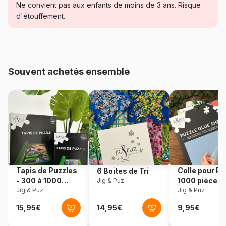
Catégorie
Puzzles - Art
Ne convient pas aux enfants de moins de 3 ans. Risque
d'étouffement.
Age
Puzzle pour Adultes (500 à
48.000 pièces)
Provenance
Fabriqué en France
Souvent achetés ensemble
Référence
Art-by-Bluebird-F-60280
EAN
3663384602801
Nombre de pièces
1000 pièces
Dimensions
69 x 48 cm
Tapis de Puzzles
Colle pour Pu
6 Boites de Tri
- 300 à 1000
1000 pièces
Jig & Puz
pièces
Jig & Puz
Jig & Puz