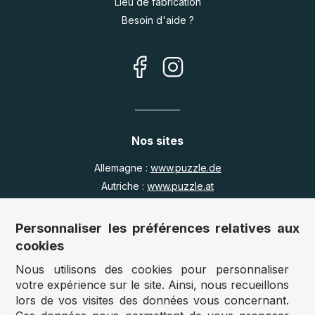
Lieu de fabrication
Besoin d'aide ?
Nos sites
Allemagne :
www.puzzle.de
Autriche :
www.puzzle.at
Belgique :
www.puzzle.be
Royaume Uni :
www.jigsawpuzzle.co.uk
Personnaliser les préférences relatives aux
cookies
Nous utilisons des cookies pour personnaliser
Accès revendeurs / détaillants
votre expérience sur le site. Ainsi, nous recueillons
lors de vos visites des données vous concernant.
Vous avez un magasin ?
Vous souhaitez accéder à nos prix revendeurs ?