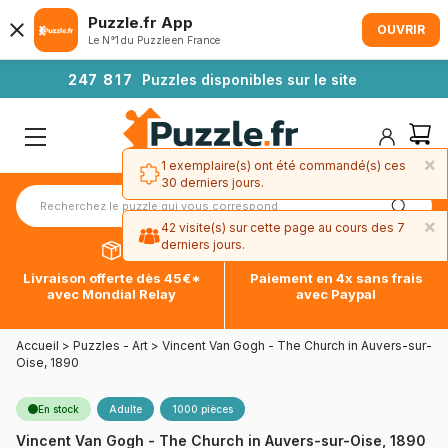
Puzzle.fr App
OUVRIR
Le N°1 du Puzzle en France
2
4
7
8
1
7
Puzzles disponibles sur le site
×
1 exemplaire(s) ont été commandé(s) ces
30 derniers jours.
×
42 visite(s) sur cette page au cours des 7
derniers jours.
Livraison offerte dès 45€*
Paiement en 4x sans frais
avec Mondial Relay
avec Paypal
Accueil
>
Puzzles - Art
>
Vincent Van Gogh - The Church in Auvers-sur-
Oise, 1890
En stock
Adulte
1000 pièces
Vincent Van Gogh - The Church in Auvers-sur-Oise, 1890