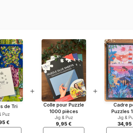
Provenance
Référence
EAN
Nombre de pièces
Dimensions
Matière primaire
Format boîte
Colle pour Puzzle
Cadre p
s de Tri
1000 pièces
Puzzles 
& Puz
Jig & Puz
Jig & P
pièce
95 €
9,95 €
34,95