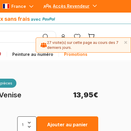
Accès Revendeur
France
Paiement en 4x sans frais
avec Paypal
x sans frais
avec
×
27 visite(s) sur cette page au cours des 7
derniers jours.
Peinture au numéro
Promotions
 pièces
Venise
13,95€
Ajouter au panier