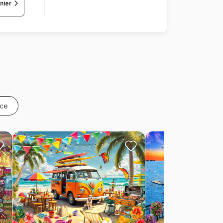
nier
nce