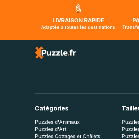
jusqu'à 2 mois e
traversée, le su
lorsque votre co
LIVRAISON RAPIDE
P
Adaptée à toutes les destinations
Transfe
Catégories
Taille
Puzzles d'Animaux
Puzzles
Puzzles d'Art
Puzzles
Puzzles Cottages et Châlets
Puzzle