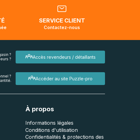
dant la
endra
TÉ
SERVICE CLIENT
née
Contactez-nous
asin ?
Accès revendeurs / détaillants
eurs ?
nnel ?
Accéder au site Puzzle-pro
ntité.
À propos
Informations légales
Conditions d'utilisation
Confidentialités & protections des