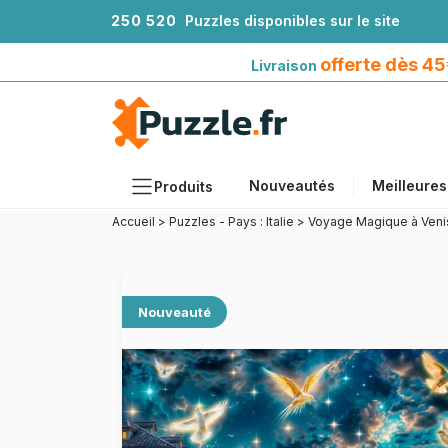
2
5
0
5
2
0
Puzzles disponibles sur le site
Livraison offerte dès 45€*
avec Mondial Relay
offerte dès 4
Livraison
Nouveautés
Meilleures
Produits
Accueil
>
Puzzles - Pays : Italie
>
Voyage Magique à Veni
Thèmes
Tailles
Formats
Nouveauté
Âges
Artistes
Accessoires
Puzzles en bois