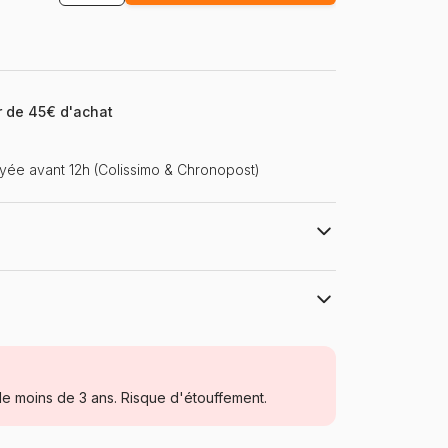
ir de 45€ d'achat
ée avant 12h (Colissimo & Chronopost)
Bluebird Puzzle
Puzzles - Pays : Italie
e moins de 3 ans. Risque d'étouffement.
Puzzle pour Adultes (500 à 48.000
pièces)