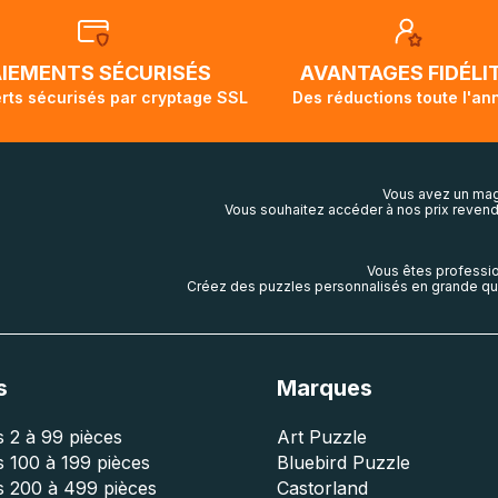
t demi pour arriver à destination. Il est donc normal que pen
ivi de votre commande ne soit pas modifié. Ce dernier repr
lis aura touché terre.
AIEMENTS SÉCURISÉS
AVANTAGES FIDÉLI
rts sécurisés par cryptage SSL
Des réductions toute l'an
Vous avez un mag
Vous souhaitez accéder à nos prix revend
Vous êtes professio
Créez des puzzles personnalisés en grande qua
s
Marques
 2 à 99 pièces
Art Puzzle
 100 à 199 pièces
Bluebird Puzzle
s 200 à 499 pièces
Castorland