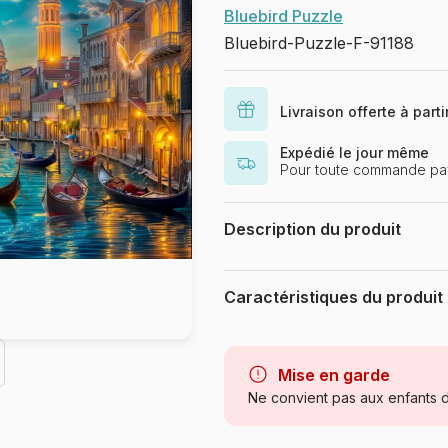
Bluebird Puzzle
Bluebird-Puzzle-F-91188
Livraison offerte à part
Expédié le jour même
Pour toute commande pay
Description du produit
Interlitho Licensing GmbH
Caractéristiques du produit
Marque
Catégorie
Mise en garde
Ne convient pas aux enfants d
Age