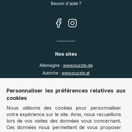
Besoin d'aide ?
Nos sites
Allemagne :
www.puzzle.de
Autriche :
www.puzzle.at
Belgique :
www.puzzle.be
Royaume Uni :
www.jigsawpuzzle.co.uk
Personnaliser les préférences relatives aux
cookies
Nous utilisons des cookies pour personnaliser
Accès revendeurs / détaillants
votre expérience sur le site. Ainsi, nous recueillons
lors de vos visites des données vous concernant.
Vous avez un magasin ?
Ces données nous permettent de vous proposer
Vous souhaitez accéder à nos prix revendeurs ?