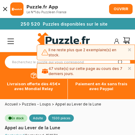
Puzzle.fr App
OUVRIR
Le N°1 du Puzzle en France
2
5
0
5
2
0
Puzzles disponibles sur le site
×
Il ne reste plus que 2 exemplaire(s) en
stock.
×
47 visite(s) sur cette page au cours des 7
derniers jours.
Livraison offerte dès 45€*
Paiement en 4x sans frais
avec Mondial Relay
avec Paypal
Accueil
>
Puzzles - Loups
>
Appel au Lever de la Lune
En stock
Adulte
1500 pièces
Appel au Lever de la Lune