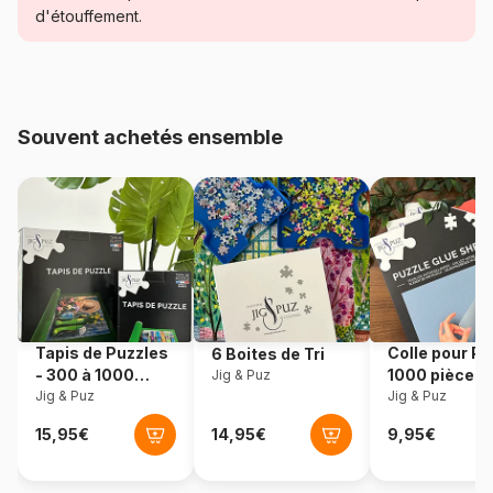
Catégorie
Puzzles - Loups
d'étouffement.
Age
Puzzle pour Adultes (500 à
48.000 pièces)
Souvent achetés ensemble
Provenance
Pologne
Référence
Castorland-151974
EAN
5904438151974
Nombre de pièces
1500 pièces
Tapis de Puzzles
Colle pour Pu
6 Boites de Tri
Dimensions
68 x 47 cm
- 300 à 1000
1000 pièces
Jig & Puz
pièces
Jig & Puz
Jig & Puz