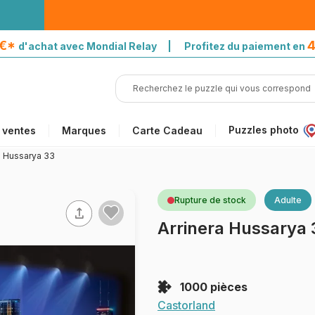
5€*
4
d'achat avec Mondial Relay | Profitez du paiement en
Puzzles photo
 ventes
Marques
Carte Cadeau
a Hussarya 33
Rupture de stock
Adulte
Arrinera Hussarya 
1000 pièces
Castorland