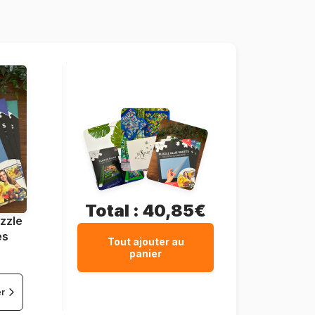
5904438104024
1000 pièces
68 x 47 cm
Total :
40,85€
zzle
es
Tout ajouter au
panier
er