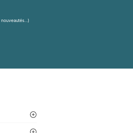
s, nouveautés…)
 peut