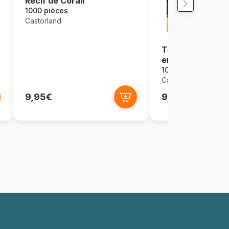
Récif de Corail
1000 pièces
Castorland
Tournesols dans
en Forme de Pa
1000 pièces
Castorland
9,95€
9,95€