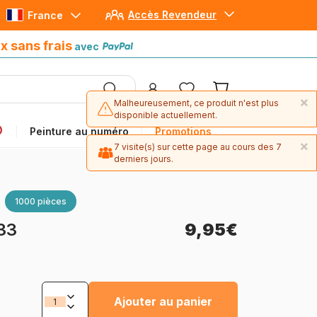
Accès Revendeur
France
Paiement en 4x sans frais
avec Paypal
x sans frais
avec
×
Malheureusement, ce produit n'est plus
disponible actuellement.
Peinture au numéro
Promotions
×
7 visite(s) sur cette page au cours des 7
derniers jours.
1000 pièces
33
9,95€
Ajouter au panier