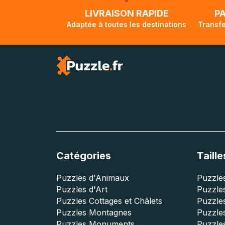
lorsque votre co
LIVRAISON RAPIDE
P
Adaptée à toutes les destinations
Transfe
Catégories
Taille
Puzzles d'Animaux
Puzzles
Puzzles d'Art
Puzzles
Puzzles Cottages et Châlets
Puzzle
Puzzles Montagnes
Puzzle
Puzzles Monuments
Puzzles