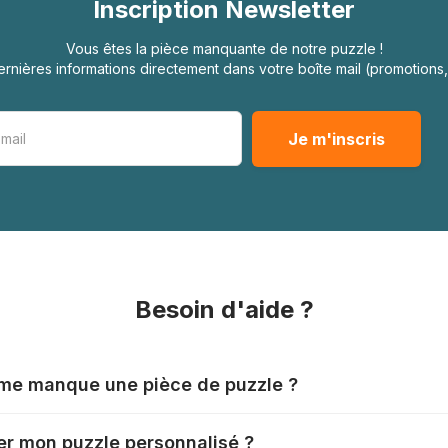
Inscription Newsletter
Vous êtes la pièce manquante de notre puzzle !
rnières informations directement dans votre boîte mail (promotion
Besoin d'aide ?
l me manque une pièce de puzzle ?
nts produisent leurs puzzles avec le plus grand soin, mais il
r mon puzzle personnalisé ?