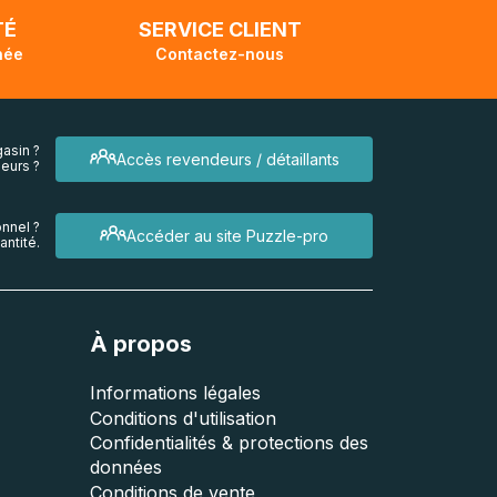
TÉ
SERVICE CLIENT
née
Contactez-nous
asin ?
Accès revendeurs / détaillants
eurs ?
nnel ?
Accéder au site Puzzle-pro
ntité.
À propos
Informations légales
Conditions d'utilisation
Confidentialités & protections des
données
Conditions de vente