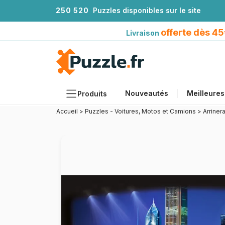
2
5
0
5
2
0
Puzzles disponibles sur le site
Livraison offerte dès 45€*
avec Mondial Relay
offerte dès 4
Livraison
Nouveautés
Meilleures
Produits
Accueil
>
Puzzles - Voitures, Motos et Camions
>
Arriner
Thèmes
Tailles
Formats
Âges
Artistes
Accessoires
Puzzles en bois