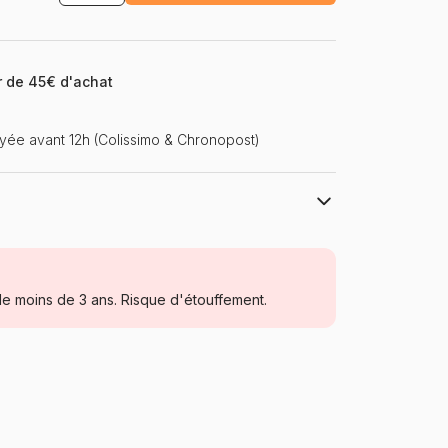
ir de 45€ d'achat
ée avant 12h (Colissimo & Chronopost)
Castorland, les puzzles polonais à petits
prix
Puzzles - Voitures, Motos et Camions
e moins de 3 ans. Risque d'étouffement.
Puzzle pour Adultes (500 à 48.000
pièces)
Pologne
Castorland-104024