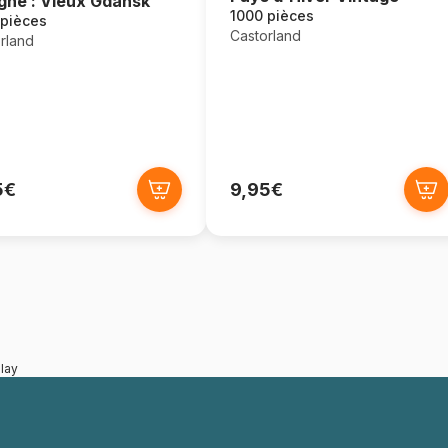
gne : Vieux Gdansk
1000 pièces
 pièces
Castorland
rland
5€
9,95€
lay