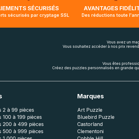
lis aura touché terre.
AIEMENTS SÉCURISÉS
AVANTAGES FIDÉLI
rts sécurisés par cryptage SSL
Des réductions toute l'an
Vous avez un mag
Vous souhaitez accéder à nos prix revend
Vous êtes professio
Créez des puzzles personnalisés en grande qua
s
Marques
 2 à 99 pièces
Art Puzzle
 100 à 199 pièces
Bluebird Puzzle
s 200 à 499 pièces
Castorland
s 500 à 999 pièces
Clementoni
 1 000 pièces
Cobble Hill