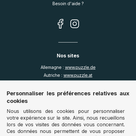
Besoin d'aide ?
Nos sites
Allemagne :
www.puzzle.de
Autriche :
www.puzzle.at
Belgique :
www.puzzle.be
Royaume Uni :
www.jigsawpuzzle.co.uk
Personnaliser les préférences relatives aux
cookies
Nous utilisons des cookies pour personnaliser
Accès revendeurs / détaillants
votre expérience sur le site. Ainsi, nous recueillons
lors de vos visites des données vous concernant.
Vous avez un magasin ?
Ces données nous permettent de vous proposer
Vous souhaitez accéder à nos prix revendeurs ?