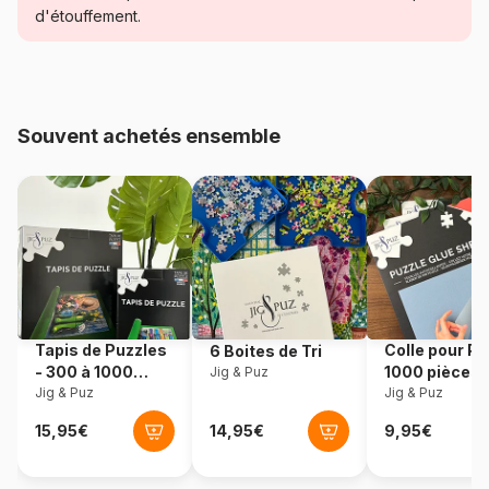
Catégorie
Puzzles - Montagnes
d'étouffement.
Age
Puzzle pour Adultes (500 à
48.000 pièces)
Souvent achetés ensemble
Provenance
Pologne
Référence
Castorland-400188
EAN
5904438400188
Nombre de pièces
4000 pièces
Tapis de Puzzles
Colle pour Pu
6 Boites de Tri
Dimensions
138 x 68 cm
- 300 à 1000
1000 pièces
Jig & Puz
pièces
Jig & Puz
Jig & Puz