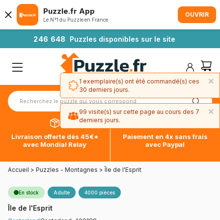
Puzzle.fr App
OUVRIR
Le N°1 du Puzzle en France
2
4
6
6
4
8
Puzzles disponibles sur le site
×
1 exemplaire(s) ont été commandé(s) ces
30 derniers jours.
×
99 visite(s) sur cette page au cours des 7
derniers jours.
Livraison offerte dès 45€*
Paiement en 4x sans frais
avec Mondial Relay
avec Paypal
Accueil
>
Puzzles - Montagnes
>
Île de l'Esprit
En stock
Adulte
4000 pièces
Île de l'Esprit