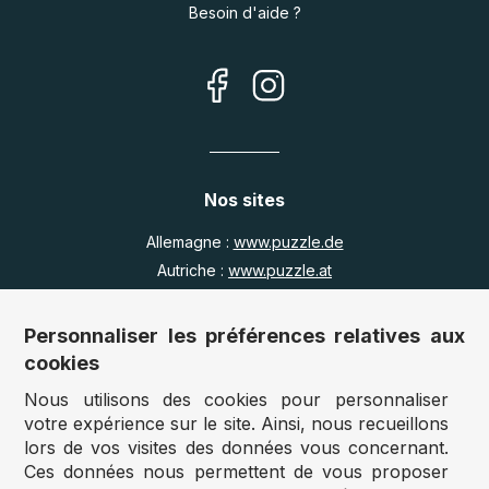
Besoin d'aide ?
Nos sites
Allemagne :
www.puzzle.de
Autriche :
www.puzzle.at
Belgique :
www.puzzle.be
Royaume Uni :
www.jigsawpuzzle.co.uk
Personnaliser les préférences relatives aux
cookies
Nous utilisons des cookies pour personnaliser
Accès revendeurs / détaillants
votre expérience sur le site. Ainsi, nous recueillons
lors de vos visites des données vous concernant.
Vous avez un magasin ?
Ces données nous permettent de vous proposer
Vous souhaitez accéder à nos prix revendeurs ?