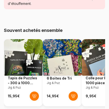
Catégorie
Puzzles - Animaux marins
d'étouffement.
Age
Puzzle pour Adultes (500 à
48.000 pièces)
Souvent achetés ensemble
Provenance
Pologne
Référence
Castorland-400089
EAN
5904438400089
Nombre de pièces
4000 pièces
Tapis de Puzzles
Colle pour Pu
6 Boites de Tri
Dimensions
138 x 68 cm
- 300 à 1000
1000 pièces
Jig & Puz
pièces
Jig & Puz
Jig & Puz