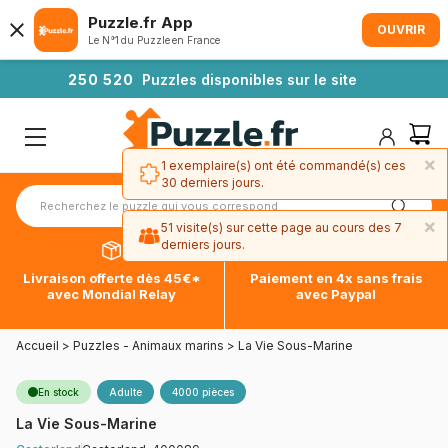
Puzzle.fr App
OUVRIR
Le N°1 du Puzzle en France
2
5
0
5
2
0
Puzzles disponibles sur le site
×
1 exemplaire(s) ont été commandé(s) ces
30 derniers jours.
×
51 visite(s) sur cette page au cours des 7
derniers jours.
Livraison offerte dès 45€*
Paiement en 4x sans frais
avec Mondial Relay
avec Paypal
Accueil
>
Puzzles - Animaux marins
>
La Vie Sous-Marine
En stock
Adulte
4000 pièces
La Vie Sous-Marine