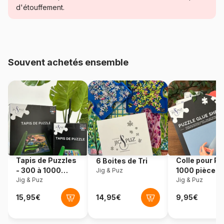
Catégorie
Puzzles - Montagnes
d'étouffement.
Age
Puzzle pour Adultes (500 à
48.000 pièces)
Souvent achetés ensemble
Provenance
Pologne
Référence
Castorland-104109
EAN
5904438104109
Nombre de pièces
1000 pièces
Tapis de Puzzles
Colle pour Pu
6 Boites de Tri
Dimensions
68 x 47 cm
- 300 à 1000
1000 pièces
Jig & Puz
pièces
Jig & Puz
Jig & Puz