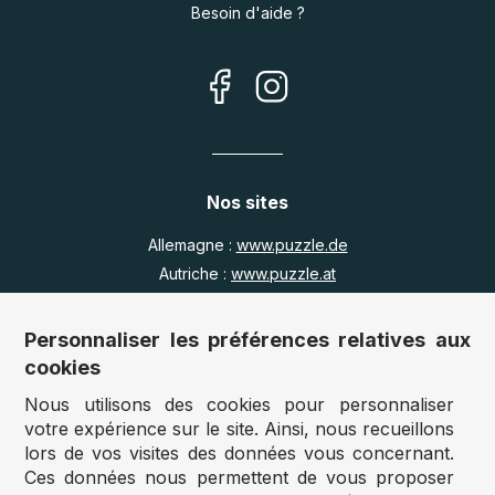
Besoin d'aide ?
Nos sites
Allemagne :
www.puzzle.de
Autriche :
www.puzzle.at
Belgique :
www.puzzle.be
Royaume Uni :
www.jigsawpuzzle.co.uk
Personnaliser les préférences relatives aux
cookies
Nous utilisons des cookies pour personnaliser
Accès revendeurs / détaillants
votre expérience sur le site. Ainsi, nous recueillons
lors de vos visites des données vous concernant.
Vous avez un magasin ?
Ces données nous permettent de vous proposer
Vous souhaitez accéder à nos prix revendeurs ?