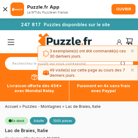
Puzzle.fr App
OUVRIR
Le N°1 du Puzzle en France
2
4
7
8
1
7
Puzzles disponibles sur le site
×
3 exemplaire(s) ont été commandé(s) ces
30 derniers jours.
×
49 visite(s) sur cette page au cours des 7
derniers jours.
Livraison offerte dès 45€*
Paiement en 4x sans frais
avec Mondial Relay
avec Paypal
Accueil
>
Puzzles - Montagnes
>
Lac de Braies, Italie
En stock
Adulte
1000 pièces
Lac de Braies, Italie