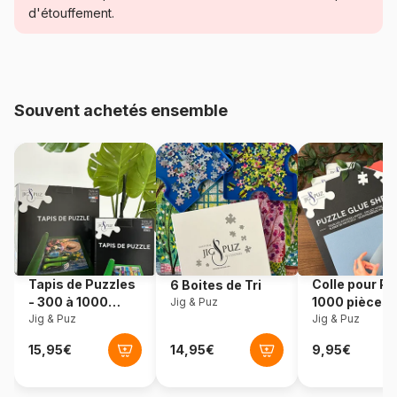
Catégorie
Puzzles - Animaux marins
d'étouffement.
Age
Puzzle pour Adultes (500 à
48.000 pièces)
Souvent achetés ensemble
Provenance
Pologne
Référence
Castorland-300396
EAN
5904438300396
Nombre de pièces
3000 pièces
Tapis de Puzzles
Colle pour Pu
6 Boites de Tri
Dimensions
92 x 68 cm
- 300 à 1000
1000 pièces
Jig & Puz
pièces
Jig & Puz
Jig & Puz