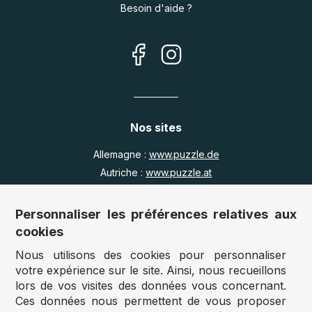
Besoin d'aide ?
Nos sites
Allemagne :
www.puzzle.de
Autriche :
www.puzzle.at
Belgique :
www.puzzle.be
Royaume Uni :
www.jigsawpuzzle.co.uk
Personnaliser les préférences relatives aux
cookies
Nous utilisons des cookies pour personnaliser
Accès revendeurs / détaillants
votre expérience sur le site. Ainsi, nous recueillons
lors de vos visites des données vous concernant.
Vous avez un magasin ?
Ces données nous permettent de vous proposer
Vous souhaitez accéder à nos prix revendeurs ?