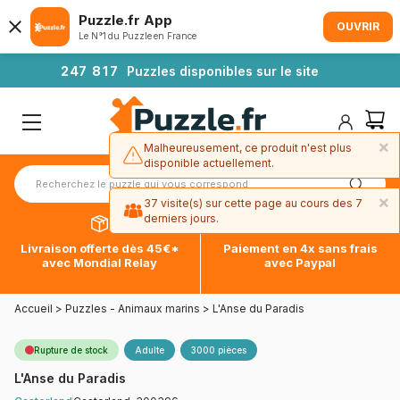
Puzzle.fr App
OUVRIR
Le N°1 du Puzzle en France
2
4
7
8
1
7
Puzzles disponibles sur le site
×
Malheureusement, ce produit n'est plus
disponible actuellement.
×
37 visite(s) sur cette page au cours des 7
derniers jours.
Livraison offerte dès 45€*
Paiement en 4x sans frais
avec Mondial Relay
avec Paypal
Accueil
>
Puzzles - Animaux marins
>
L'Anse du Paradis
Rupture de stock
Adulte
3000 pièces
L'Anse du Paradis