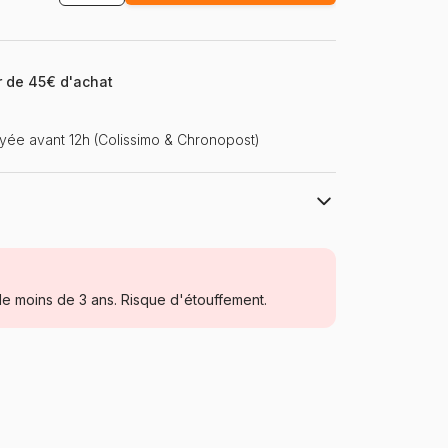
ir de 45€ d'achat
ée avant 12h (Colissimo & Chronopost)
Castorland, les puzzles polonais à petits
prix
Puzzles - Monuments
e moins de 3 ans. Risque d'étouffement.
Puzzle pour Adultes (500 à 48.000
pièces)
Pologne
Castorland-400294