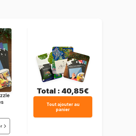
5904438400294
4000 pièces
138 x 68 cm
Total :
40,85€
zzle
es
Tout ajouter au
panier
er