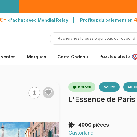
5€*
4
d'achat avec Mondial Relay | Profitez du paiement en
Puzzles photo
 ventes
Marques
Carte Cadeau
En stock
Adulte
4000
L'Essence de Paris
4000 pièces
Castorland