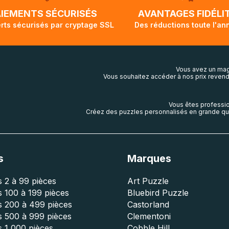
lis aura touché terre.
AIEMENTS SÉCURISÉS
AVANTAGES FIDÉLI
rts sécurisés par cryptage SSL
Des réductions toute l'an
Vous avez un mag
Vous souhaitez accéder à nos prix revend
Vous êtes professio
Créez des puzzles personnalisés en grande qua
s
Marques
 2 à 99 pièces
Art Puzzle
 100 à 199 pièces
Bluebird Puzzle
s 200 à 499 pièces
Castorland
s 500 à 999 pièces
Clementoni
 1 000 pièces
Cobble Hill