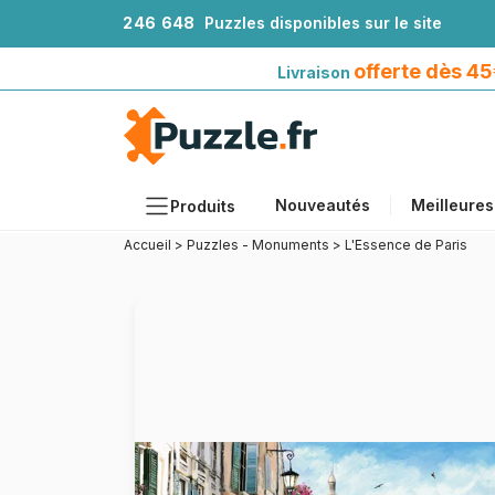
2
4
6
6
4
8
Puzzles disponibles sur le site
Livraison offerte dès 45€*
avec Mondial Relay
offerte dès 4
Livraison
Nouveautés
Meilleures
Produits
Accueil
>
Puzzles - Monuments
>
L'Essence de Paris
Thèmes
Tailles
Formats
Âges
Artistes
Accessoires
Puzzles en bois