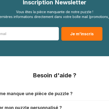
Inscription Newsletter
Vous êtes la pièce manquante de notre puzzle !
rnières informations directement dans votre boîte mail (promotion
Besoin d'aide ?
l me manque une pièce de puzzle ?
nts produisent leurs puzzles avec le plus grand soin, mais il
r mon puzzle personnalisé ?