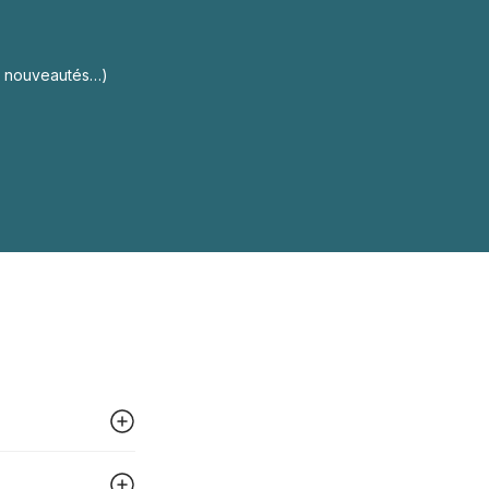
s, nouveautés…)
 peut