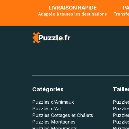
lorsque votre co
LIVRAISON RAPIDE
P
Adaptée à toutes les destinations
Transfe
Catégories
Taille
Puzzles d'Animaux
Puzzles
Puzzles d'Art
Puzzles
Puzzles Cottages et Châlets
Puzzle
Puzzles Montagnes
Puzzle
Puzzles Monuments
Puzzles