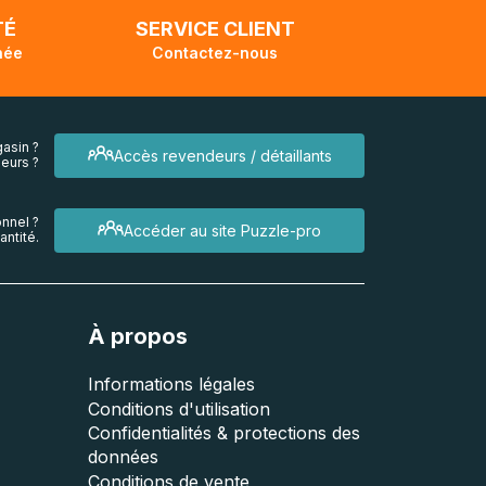
TÉ
SERVICE CLIENT
née
Contactez-nous
asin ?
Accès revendeurs / détaillants
eurs ?
nnel ?
Accéder au site Puzzle-pro
ntité.
À propos
Informations légales
Conditions d'utilisation
Confidentialités & protections des
données
Conditions de vente