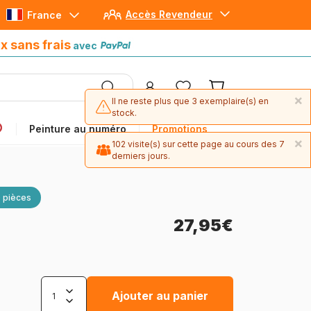
Accès Revendeur
France
Paiement en 4x sans frais
avec Paypal
x sans frais
avec
×
Il ne reste plus que 3 exemplaire(s) en
stock.
Peinture au numéro
Promotions
×
102 visite(s) sur cette page au cours des 7
derniers jours.
 pièces
27,95€
Ajouter au panier