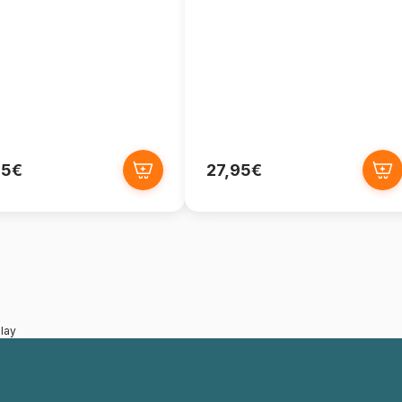
95€
27,95€
lay