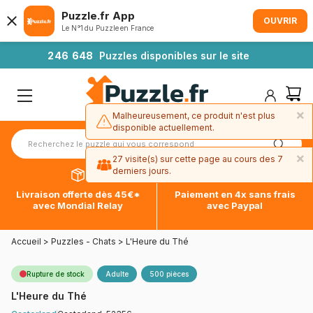
Puzzle.fr App
OUVRIR
Le N°1 du Puzzle en France
2
4
6
6
4
8
Puzzles disponibles sur le site
×
Malheureusement, ce produit n'est plus
disponible actuellement.
×
27 visite(s) sur cette page au cours des 7
derniers jours.
Livraison offerte dès 45€*
Paiement en 4x sans frais
avec Mondial Relay
avec Paypal
Accueil
>
Puzzles - Chats
>
L'Heure du Thé
Rupture de stock
Adulte
500 pièces
L'Heure du Thé