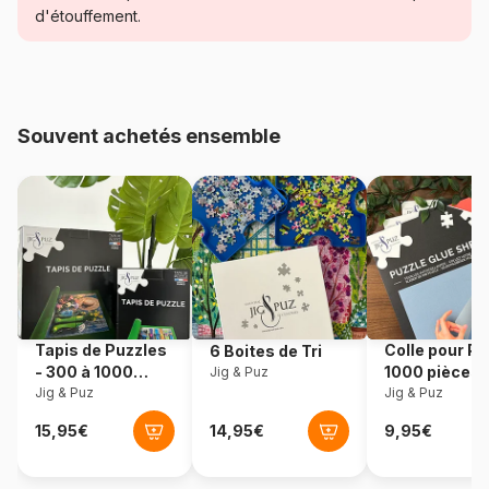
Catégorie
Puzzles - Chats
d'étouffement.
Age
Puzzle pour Adultes (500 à
48.000 pièces)
Souvent achetés ensemble
Provenance
Pologne
Référence
Castorland-52356
EAN
5904438052356
Nombre de pièces
500 pièces
Tapis de Puzzles
Colle pour Pu
6 Boites de Tri
Dimensions
47 x 33 cm
- 300 à 1000
1000 pièces
Jig & Puz
pièces
Jig & Puz
Jig & Puz