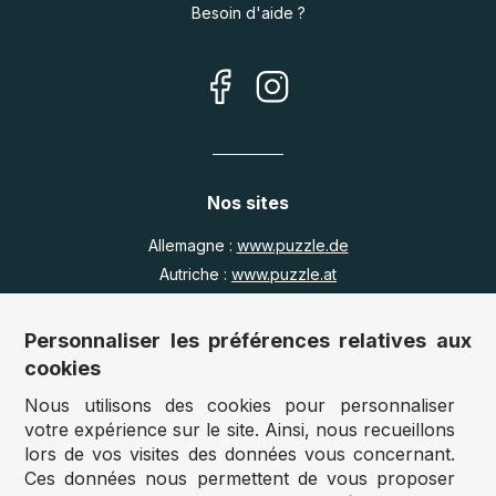
Besoin d'aide ?
Nos sites
Allemagne :
www.puzzle.de
Autriche :
www.puzzle.at
Belgique :
www.puzzle.be
Royaume Uni :
www.jigsawpuzzle.co.uk
Personnaliser les préférences relatives aux
cookies
Nous utilisons des cookies pour personnaliser
Accès revendeurs / détaillants
votre expérience sur le site. Ainsi, nous recueillons
lors de vos visites des données vous concernant.
Vous avez un magasin ?
Ces données nous permettent de vous proposer
Vous souhaitez accéder à nos prix revendeurs ?