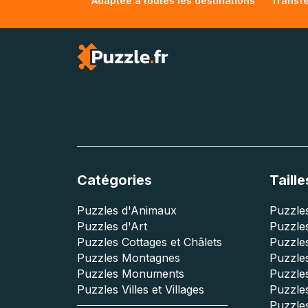
Adaptée à toutes les destinations
Transfe
Catégories
Taille
Puzzles d'Animaux
Puzzles
Puzzles d'Art
Puzzles
Puzzles Cottages et Châlets
Puzzle
Puzzles Montagnes
Puzzle
Puzzles Monuments
Puzzles
Puzzles Villes et Villages
Puzzles
Puzzle