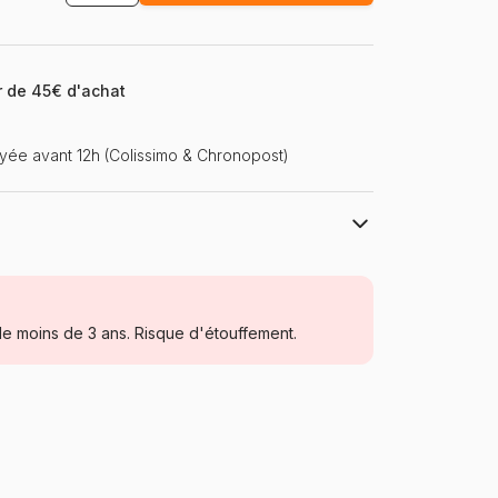
ir de 45€ d'achat
ée avant 12h (Colissimo & Chronopost)
Castorland, les puzzles polonais à petits
prix
Puzzles - Humour et Satire
e moins de 3 ans. Risque d'étouffement.
à partir de 8 ans (101 à 250 pièces)
Pologne
Castorland-222308
5904438222308