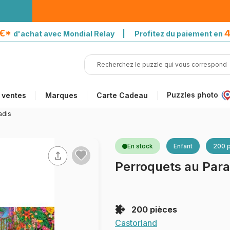
5€*
4
d'achat avec Mondial Relay | Profitez du paiement en
Puzzles photo
 ventes
Marques
Carte Cadeau
adis
En stock
Enfant
200 
Perroquets au Para
200 pièces
Castorland