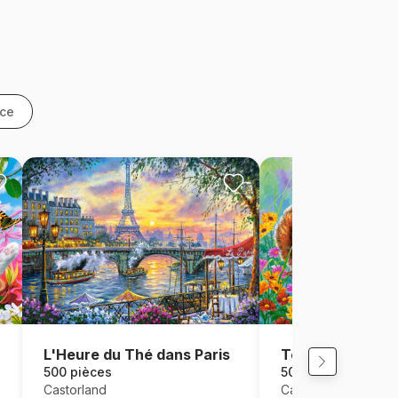
nce
L'Heure du Thé dans Paris
Temps pour une 
500 pièces
500 pièces
Castorland
Castorland