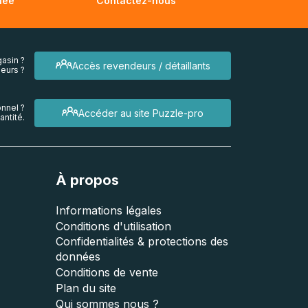
née
Contactez-nous
asin ?
Accès revendeurs / détaillants
eurs ?
nnel ?
Accéder au site Puzzle-pro
ntité.
À propos
Informations légales
Conditions d'utilisation
Confidentialités & protections des
données
Conditions de vente
Plan du site
Qui sommes nous ?