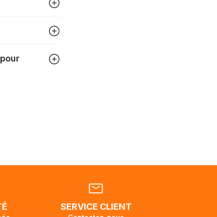
igner
tre
 pour
 pouvez
tats-
ellement
dant la
endra
TÉ
SERVICE CLIENT