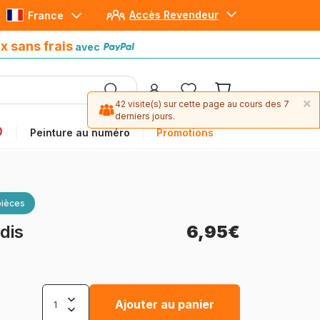
Accès Revendeur
France
Paiement en 4x sans frais
avec Paypal
x sans frais
avec
×
42 visite(s) sur cette page au cours des 7
derniers jours.
Peinture au numéro
Promotions
pièces
dis
6,95€
Ajouter au panier