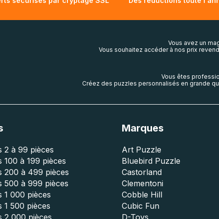
rts sécurisés par cryptage SSL
Des réductions toute l'an
Vous avez un mag
Vous souhaitez accéder à nos prix revend
Vous êtes professio
Créez des puzzles personnalisés en grande qua
s
Marques
 2 à 99 pièces
Art Puzzle
 100 à 199 pièces
Bluebird Puzzle
s 200 à 499 pièces
Castorland
s 500 à 999 pièces
Clementoni
 1 000 pièces
Cobble Hill
 1 500 pièces
Cubic Fun
s 2 000 pièces
D-Toys