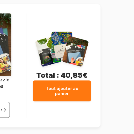
200 pièces
40 x 29 cm
Total :
40,85€
zzle
es
Tout ajouter au
panier
er