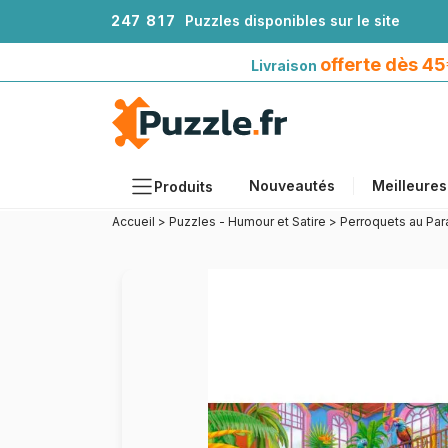
2
4
7
8
1
7
Puzzles disponibles sur le site
Livraison offerte dès 45€*
avec Mondial Relay
offerte dès 4
Livraison
Nouveautés
Meilleures
Produits
Accueil
>
Puzzles - Humour et Satire
>
Perroquets au Par
Thèmes
Tailles
Formats
Âges
Artistes
Accessoires
Puzzles en bois