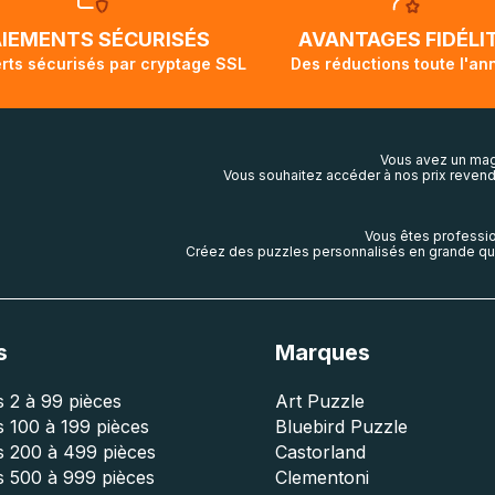
ivi de votre commande ne soit pas modifié. Ce dernier repr
lis aura touché terre.
AIEMENTS SÉCURISÉS
AVANTAGES FIDÉLI
rts sécurisés par cryptage SSL
Des réductions toute l'an
Vous avez un mag
Vous souhaitez accéder à nos prix revend
Vous êtes professio
Créez des puzzles personnalisés en grande qua
s
Marques
 2 à 99 pièces
Art Puzzle
 100 à 199 pièces
Bluebird Puzzle
s 200 à 499 pièces
Castorland
s 500 à 999 pièces
Clementoni