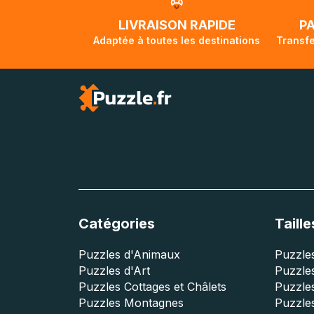
traversée, le su
lorsque votre co
LIVRAISON RAPIDE
P
Adaptée à toutes les destinations
Transfe
Catégories
Taille
Puzzles d'Animaux
Puzzles
Puzzles d'Art
Puzzles
Puzzles Cottages et Châlets
Puzzle
Puzzles Montagnes
Puzzle