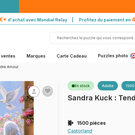
5€*
4
d'achat avec Mondial Relay | Profitez du paiement en
Puzzles photo
 ventes
Marques
Carte Cadeau
ndre Amour
En stock
Adulte
1500
Sandra Kuck : Ten
1500 pièces
Castorland