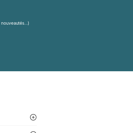
s, nouveautés…)
 peut