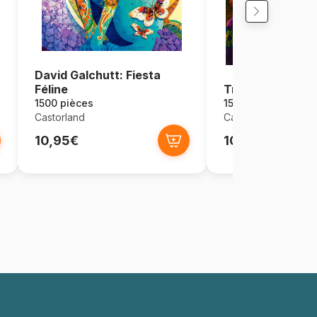
David Galchutt: Fiesta
Féline
Trésors d'Auto
1500 pièces
1500 pièces
Castorland
Castorland
10,95€
10,95€