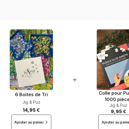
Provenance
Référence
EAN
Nombre de pièces
Dimensions
Matière primaire
Colle pour Pu
6 Boites de Tri
1000 pièc
Jig & Puz
Jig & Puz
14,95 €
9,95 €
Ajouter au panier
Ajouter au pani