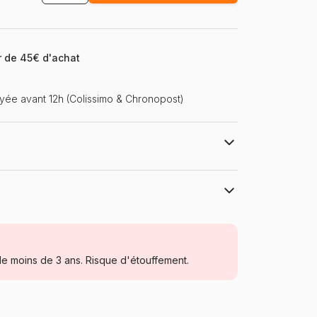
ir de 45€ d'achat
ée avant 12h (Colissimo & Chronopost)
 47 x 68 cm
Castorland, les puzzles polonais à petits
prix
Puzzles - Bébés et Enfants
e moins de 3 ans. Risque d'étouffement.
Puzzle pour Adultes (500 à 48.000
pièces)