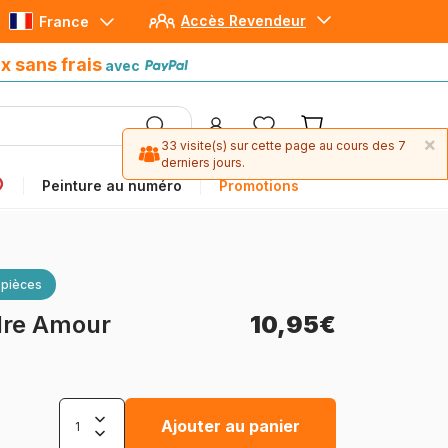
Accès Revendeur
France
Paiement en 4x sans frais
avec Paypal
x sans frais
avec
×
33 visite(s) sur cette page au cours des 7
derniers jours.
Peinture au numéro
Promotions
 pièces
dre Amour
10,95€
Ajouter au panier