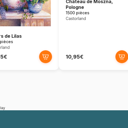
Château de Moszna,
Pologne
1500 pièces
Castorland
rs de Lilas
 pièces
rland
95€
10,95€
lay