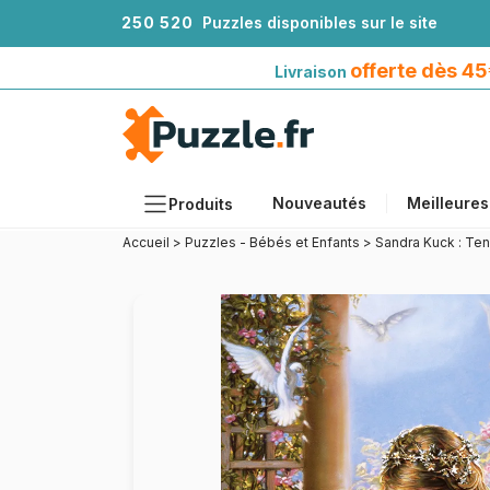
2
5
0
5
2
0
Puzzles disponibles sur le site
Livraison offerte dès 45€*
avec Mondial Relay
offerte dès 4
Livraison
Nouveautés
Meilleures
Produits
Accueil
>
Puzzles - Bébés et Enfants
>
Sandra Kuck : Te
Thèmes
Tailles
Formats
Âges
Artistes
Accessoires
Puzzles en bois