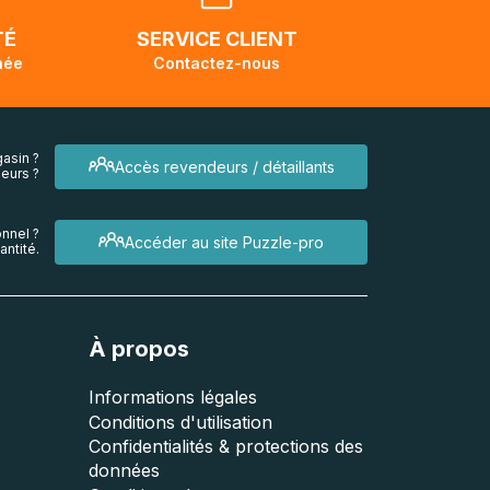
endra
TÉ
SERVICE CLIENT
née
Contactez-nous
asin ?
Accès revendeurs / détaillants
eurs ?
nnel ?
Accéder au site Puzzle-pro
ntité.
À propos
Informations légales
Conditions d'utilisation
Confidentialités & protections des
données