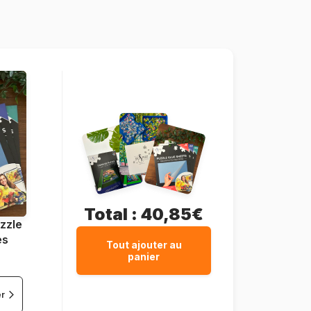
Pologne
Castorland-151165
5904438151165
1500 pièces
68 x 47 cm
Carton
Total :
40,85€
zzle
es
Tout ajouter au
panier
er