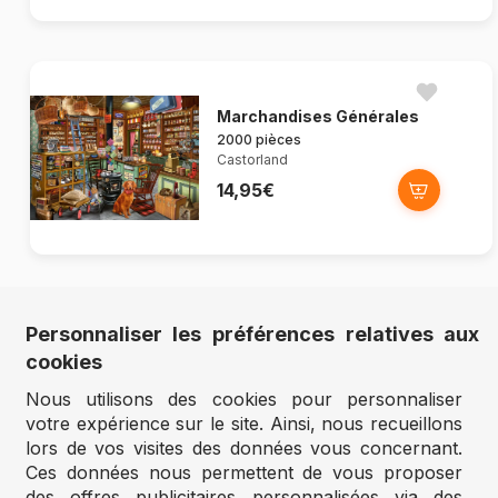
Marchandises Générales
2000 pièces
Castorland
14,95€
Personnaliser les préférences relatives aux
Réminiscence de la Forêt
cookies
d'Aut...
2000 pièces
Nous utilisons des cookies pour personnaliser
Castorland
votre expérience sur le site. Ainsi, nous recueillons
14,95€
lors de vos visites des données vous concernant.
Ces données nous permettent de vous proposer
des offres publicitaires personnalisées via des