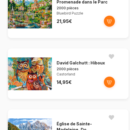
Promenade dans le Parc
2000 pièces
Bluebird Puzzle
21,95€
David Galchutt : Hiboux
2000 pièces
Castorland
14,95€
Église de Sainte-
Madeleine, Do...