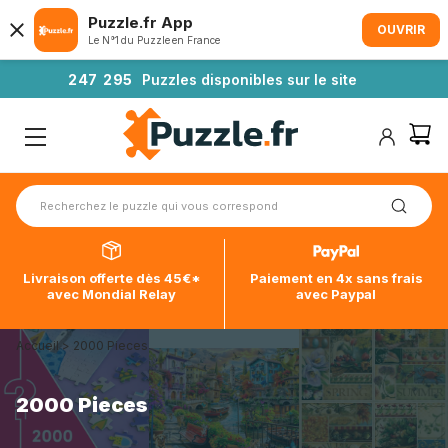
Puzzle.fr App
OUVRIR
Le N°1 du Puzzle en France
2
4
7
2
9
5
Puzzles disponibles sur le site
Livraison offerte dès 45€*
Paiement en 4x sans frais
avec Mondial Relay
avec Paypal
Accueil
>
2000 Pieces
2000 Pieces