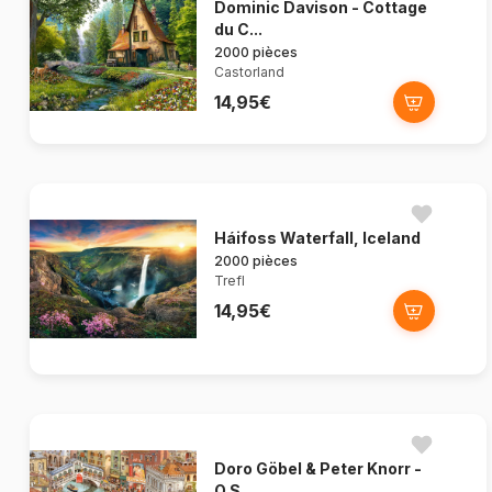
Dominic Davison - Cottage
du C...
2000 pièces
Castorland
14,95€
Háifoss Waterfall, Iceland
2000 pièces
Trefl
14,95€
Doro Göbel & Peter Knorr -
O S...