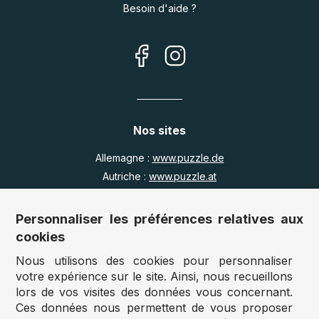
Besoin d'aide ?
Nos sites
Allemagne :
www.puzzle.de
Autriche :
www.puzzle.at
Belgique :
www.puzzle.be
Royaume Uni :
www.jigsawpuzzle.co.uk
Personnaliser les préférences relatives aux
cookies
Nous utilisons des cookies pour personnaliser
Accès revendeurs / détaillants
votre expérience sur le site. Ainsi, nous recueillons
lors de vos visites des données vous concernant.
Vous avez un magasin ?
Ces données nous permettent de vous proposer
Vous souhaitez accéder à nos prix revendeurs ?