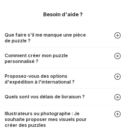
Besoin d'aide ?
Que faire s'il me manque une pièce
de puzzle ?
Tous les fabricants produisent leurs puzzles avec le plus
Comment créer mon puzzle
grand soin, mais il peut quand même arriver qu'il vous
personnalisé ?
manque une pièce. Chaque fabricant a sa propre procédure
à cet égard :
https://www.puzzle.fr/pieces-de-puzzle-
Dans l'onglet "Puzzles photo", choisissez le format de votre
manquantes
Proposez-vous des options
puzzle ainsi que votre photo, redimensionnez le cadrage,
d'expédition à l'international ?
choisissez votre boîte et procédez au paiement. Le tour est
joué !
La livraison vers de nombreux pays est tout à fait possible. Il
Quels sont vos délais de livraison ?
suffit de renseigner votre adresse au moment du choix de la
livraison. Les frais de port seront automatiquement
Selon votre mode de livraison, les délais sont les suivants :
recalculés en fonction du poids et de la destination de votre
Illustrateurs ou photographe : Je
commande.
souhaite proposer mes visuels pour
Colissimo domicile : 2 à 3 jours
Si la livraison n'est pas possible, un message vous
créer des puzzles
DPD : 1 à 3 jours
l'indiquera.