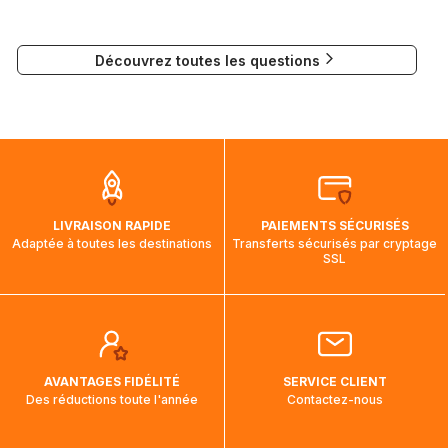
Chronopost domicile : 1 jour
Si vous souhaitez soumettre votre travail pour la création de
Mondial Relay : 6 à 7 jours
puzzles, vous pouvez contacter notre Responsable
Colissimo relais : 2 à 3 jours
Découvrez toutes les questions
Communication à l'adresse mail suivante :
Colissimo (bureau de poste) : 2 à 3
visuels@alize-group.com
jours
Chronopost relais : 1 jour
Nous tenons à vous rassurer, les commandes à destination
du Canada, des États-Unis et de l'Australie sont expédiées
par bateau et peuvent nécessiter actuellement jusqu'à 2
mois et demi pour arriver à destination. Il est donc normal
que pendant la traversée, le suivi de votre commande ne
LIVRAISON RAPIDE
PAIEMENTS SÉCURISÉS
soit pas modifié. Ce dernier reprendra lorsque votre colis
Adaptée à toutes les destinations
Transferts sécurisés par cryptage
aura touché terre.
SSL
AVANTAGES FIDÉLITÉ
SERVICE CLIENT
Des réductions toute l'année
Contactez-nous