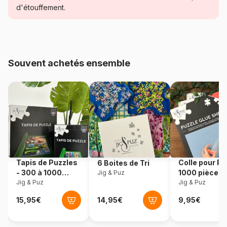
Catégorie
Puzzles - Animaux fantastiques
d'étouffement.
Age
à partir de 8 ans (101 à 250
pièces)
Souvent achetés ensemble
Provenance
Italie
Référence
Clementoni-29799
EAN
8005125297993
Nombre de pièces
180 pièces
Tapis de Puzzles
Colle pour Pu
6 Boites de Tri
Dimensions
49 x 33 cm
- 300 à 1000
1000 pièces
Jig & Puz
pièces
Jig & Puz
Jig & Puz