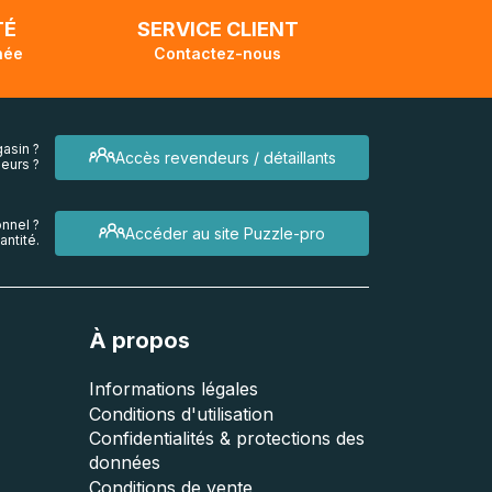
TÉ
SERVICE CLIENT
née
Contactez-nous
asin ?
Accès revendeurs / détaillants
eurs ?
nnel ?
Accéder au site Puzzle-pro
ntité.
À propos
Informations légales
Conditions d'utilisation
Confidentialités & protections des
données
Conditions de vente