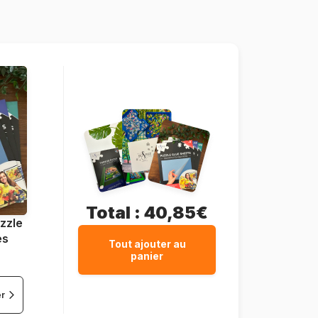
275 pièces
67 x 48 cm
Total :
40,85€
zzle
es
Tout ajouter au
panier
er