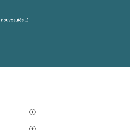
s, nouveautés…)
 peut