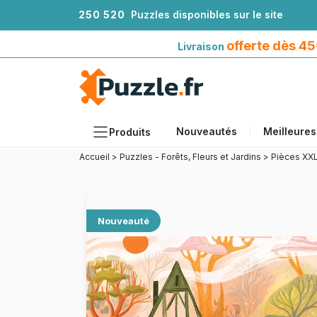
2
5
0
5
2
0
Puzzles disponibles sur le site
Livraison offerte dès 45€*
avec Mondial Relay
offerte dès 4
Livraison
Nouveautés
Meilleures
Produits
Accueil
>
Puzzles - Forêts, Fleurs et Jardins
>
Pièces XXL
Thèmes
Tailles
Formats
Nouveauté
Âges
Artistes
Accessoires
Puzzles en bois