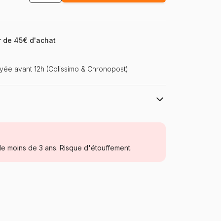
ir de 45€ d'achat
ée avant 12h (Colissimo & Chronopost)
Cobble Hill
Puzzles - Forêts, Fleurs et Jardins
e moins de 3 ans. Risque d'étouffement.
à partir de 9 ans (251 à 399 pièces)
USA
Cobble-Hill-48044
625012480444