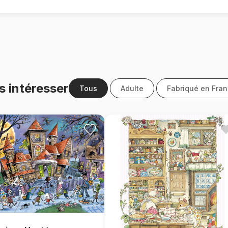
s intéresser
Tous
Adulte
Fabriqué en Fra