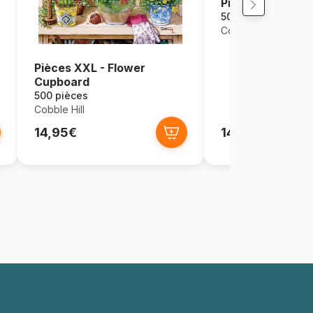
Pièces XXL - By
500 pièces
Cobble Hill
Pièces XXL - Flower
Cupboard
500 pièces
Cobble Hill
14,95€
14,95€