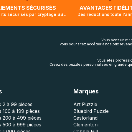
lis aura touché terre.
AIEMENTS SÉCURISÉS
AVANTAGES FIDÉLI
rts sécurisés par cryptage SSL
Des réductions toute l'an
Vous avez un mag
Vous souhaitez accéder à nos prix revend
Vous êtes professio
Créez des puzzles personnalisés en grande qua
s
Marques
 2 à 99 pièces
Art Puzzle
 100 à 199 pièces
Bluebird Puzzle
s 200 à 499 pièces
Castorland
s 500 à 999 pièces
Clementoni
 1 000 pièces
Cobble Hill