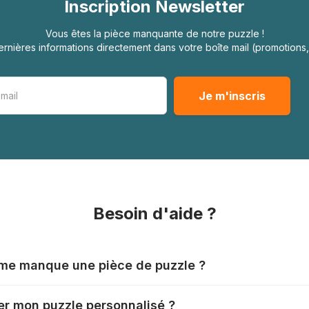
Inscription Newsletter
Vous êtes la pièce manquante de notre puzzle !
rnières informations directement dans votre boîte mail (promotion
Besoin d'aide ?
l me manque une pièce de puzzle ?
nts produisent leurs puzzles avec le plus grand soin, mais il
r mon puzzle personnalisé ?