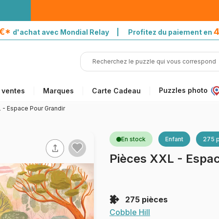
5€*
4
d'achat avec Mondial Relay | Profitez du paiement en
Puzzles photo
 ventes
Marques
Carte Cadeau
 - Espace Pour Grandir
En stock
Enfant
275 
Pièces XXL - Espac
275 pièces
Cobble Hill