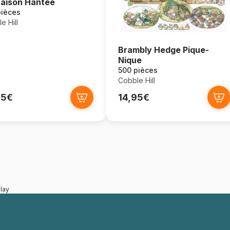
aison Hantée
pièces
e Hill
Brambly Hedge Pique-
Nique
500 pièces
Cobble Hill
95€
14,95€
lay