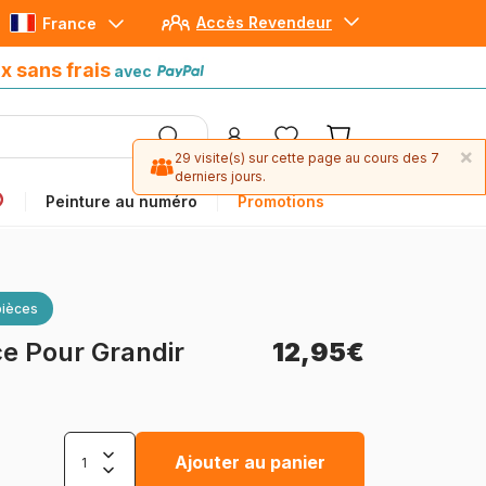
Accès Revendeur
France
Paiement en 4x sans frais
avec Paypal
x sans frais
avec
×
29 visite(s) sur cette page au cours des 7
derniers jours.
Peinture au numéro
Promotions
pièces
e Pour Grandir
12,95€
Ajouter au panier