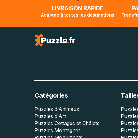
lorsque votre co
LIVRAISON RAPIDE
P
Adaptée à toutes les destinations
Transfe
Catégories
Taille
Puzzles d'Animaux
Puzzles
Puzzles d'Art
Puzzles
Puzzles Cottages et Châlets
Puzzle
Puzzles Montagnes
Puzzle
Puzzles Monuments
Puzzles