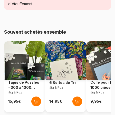
d'étouffement.
Age
à partir de 9 ans (251 à 399
pièces)
Provenance
USA
Souvent achetés ensemble
Référence
Cobble-Hill-48039
EAN
625012480390
Nombre de pièces
275 pièces
Dimensions
67 x 48 cm
Tapis de Puzzles
Colle pour Pu
6 Boites de Tri
- 300 à 1000
1000 pièces
Jig & Puz
pièces
Jig & Puz
Jig & Puz