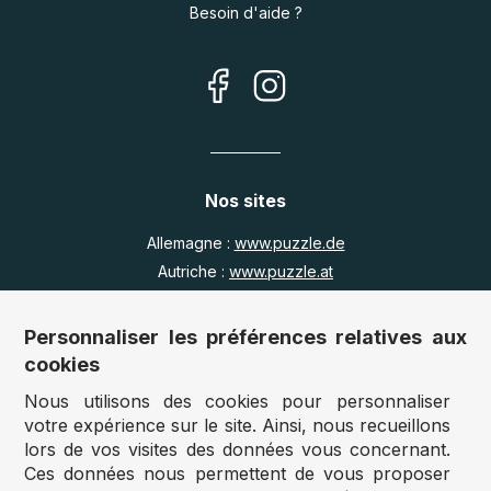
Besoin d'aide ?
Nos sites
Allemagne :
www.puzzle.de
Autriche :
www.puzzle.at
Belgique :
www.puzzle.be
Royaume Uni :
www.jigsawpuzzle.co.uk
Personnaliser les préférences relatives aux
cookies
Nous utilisons des cookies pour personnaliser
Accès revendeurs / détaillants
votre expérience sur le site. Ainsi, nous recueillons
lors de vos visites des données vous concernant.
Vous avez un magasin ?
Ces données nous permettent de vous proposer
Vous souhaitez accéder à nos prix revendeurs ?