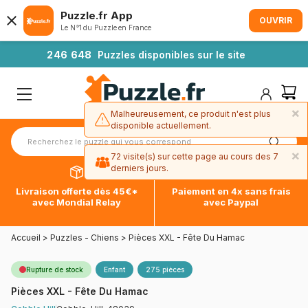
Puzzle.fr App
OUVRIR
Le N°1 du Puzzle en France
2
4
6
6
4
8
Puzzles disponibles sur le site
×
Malheureusement, ce produit n'est plus
disponible actuellement.
×
72 visite(s) sur cette page au cours des 7
derniers jours.
Livraison offerte dès 45€*
Paiement en 4x sans frais
avec Mondial Relay
avec Paypal
Accueil
>
Puzzles - Chiens
>
Pièces XXL - Fête Du Hamac
Rupture de stock
Enfant
275 pièces
Pièces XXL - Fête Du Hamac