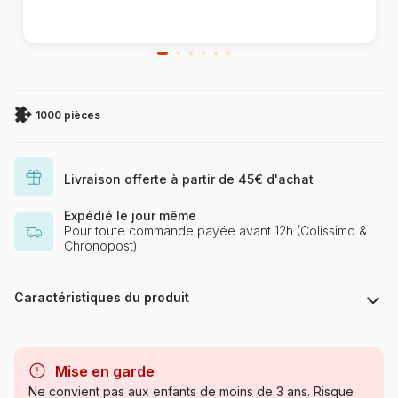
1000 pièces
Livraison offerte à partir de 45€ d'achat
Expédié le jour même
Pour toute commande payée avant 12h (Colissimo &
Chronopost)
Caractéristiques du produit
Marque
Cobble Hill
Mise en garde
Catégorie
Puzzles - Mers et Océans
Ne convient pas aux enfants de moins de 3 ans. Risque