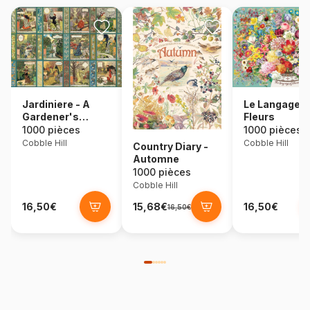
Jardiniere - A
Le Langage 
Gardener's
Fleurs
Calendar
1000 pièces
1000 pièces
Cobble Hill
Cobble Hill
Country Diary -
Automne
1000 pièces
Cobble Hill
16,50€
15,68€
16,50€
16,50€