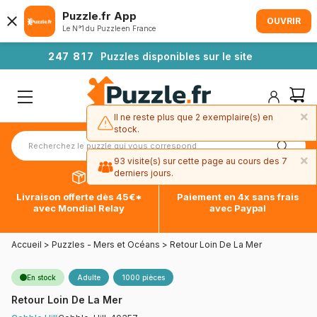
Puzzle.fr App
OUVRIR
Le N°1 du Puzzle en France
2
4
7
8
1
7
Puzzles disponibles sur le site
×
Il ne reste plus que 2 exemplaire(s) en
stock.
×
93 visite(s) sur cette page au cours des 7
derniers jours.
Livraison offerte dès 45€*
Paiement en 4x sans frais
avec Mondial Relay
avec Paypal
Accueil
>
Puzzles - Mers et Océans
>
Retour Loin De La Mer
En stock
Adulte
1000 pièces
Retour Loin De La Mer