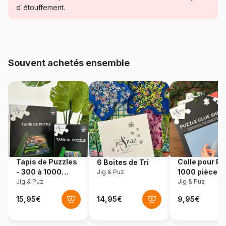
d'étouffement.
Age
Puzzle pour Adultes (500 à
48.000 pièces)
Provenance
USA
Souvent achetés ensemble
Référence
Cobble-Hill-40357
EAN
625012403573
Nombre de pièces
1000 pièces
Dimensions
67 x 48 cm
Tapis de Puzzles
Colle pour Pu
6 Boites de Tri
- 300 à 1000
1000 pièces
Jig & Puz
pièces
Jig & Puz
Jig & Puz