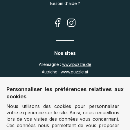
Besoin d'aide ?
Nos sites
Allemagne :
www.puzzle.de
Autriche :
www.puzzle.at
Belgique :
www.puzzle.be
Royaume Uni :
www.jigsawpuzzle.co.uk
Personnaliser les préférences relatives aux
cookies
Nous utilisons des cookies pour personnaliser
Accès revendeurs / détaillants
votre expérience sur le site. Ainsi, nous recueillons
lors de vos visites des données vous concernant.
Vous avez un magasin ?
Ces données nous permettent de vous proposer
Vous souhaitez accéder à nos prix revendeurs ?