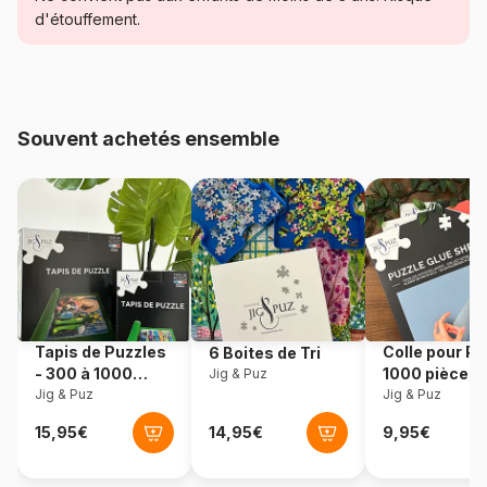
d'étouffement.
Age
Puzzle pour Adultes (500 à
48.000 pièces)
Provenance
États-Unis
Souvent achetés ensemble
Référence
Cobble-Hill-80358
EAN
625012400725
Nombre de pièces
1000 pièces
Dimensions
68 x 49 cm
Tapis de Puzzles
Colle pour Pu
6 Boites de Tri
- 300 à 1000
1000 pièces
Jig & Puz
pièces
Jig & Puz
Jig & Puz