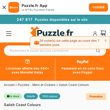
Puzzle.fr App
OUVRIR
Le N°1 du Puzzle en France
2
4
7
8
1
7
Puzzles disponibles sur le site
×
26 visite(s) sur cette page au cours des 7
derniers jours.
Livraison offerte dès 45€*
Paiement en 4x sans frais
avec Mondial Relay
avec Paypal
Accueil
>
Puzzles - Mers et Océans
>
Salish Coast Colours
En stock
Adulte
1000 pièces
Promotion
Salish Coast Colours