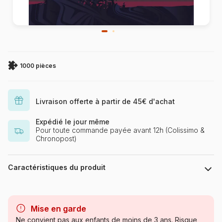
1000 pièces
Livraison offerte à partir de 45€ d'achat
Expédié le jour même
Pour toute commande payée avant 12h (Colissimo &
Chronopost)
Caractéristiques du produit
Marque
Cobble Hill
Mise en garde
Catégorie
Puzzles - Mers et Océans
Ne convient pas aux enfants de moins de 3 ans. Risque