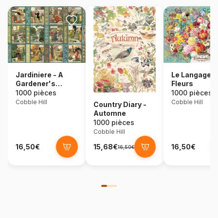
Jardiniere - A
Le Langage 
Gardener's
Fleurs
Calendar
1000 pièces
1000 pièces
Cobble Hill
Cobble Hill
Country Diary -
Automne
1000 pièces
Cobble Hill
16,50€
15,68€
16,50€
16,50€