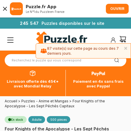
Puzzle.fr App
OUVRIR
Le N°1 du Puzzle en France
2
4
5
5
4
7
Puzzles disponibles sur le site
×
87 visite(s) sur cette page au cours des 7
derniers jours.
Livraison offerte dès 45€*
Paiement en 4x sans frais
avec Mondial Relay
avec Paypal
Accueil
>
Puzzles - Anime et Mangas
>
Four Knights of the
Apocalypse - Les Sept Péchés Capitaux
En stock
Adulte
500 pièces
Four Knights of the Apocalypse - Les Sept Péchés