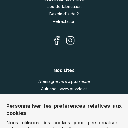
Lieu de fabrication
Besoin d'aide ?
Rétractation
Nos sites
Allemagne :
www.puzzle.de
Autriche :
www.puzzle.at
Belgique :
www.puzzle.be
Royaume Uni :
www.jigsawpuzzle.co.uk
Personnaliser les préférences relatives aux
cookies
Nous utilisons des cookies pour personnaliser
Accès revendeurs / détaillants