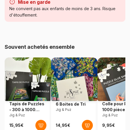
Mise en garde
Catégorie
Puzzles - Anime et Mangas
Ne convient pas aux enfants de moins de 3 ans. Risque
d'étouffement.
Age
Puzzle pour Adultes (500 à
48.000 pièces)
Provenance
Tchéquie
Souvent achetés ensemble
Référence
Dino-50285
EAN
8590878502857
Nombre de pièces
500 pièces
Dimensions
37 x 23 cm
Tapis de Puzzles
Colle pour Pu
6 Boites de Tri
- 300 à 1000
1000 pièces
Jig & Puz
pièces
Jig & Puz
Jig & Puz