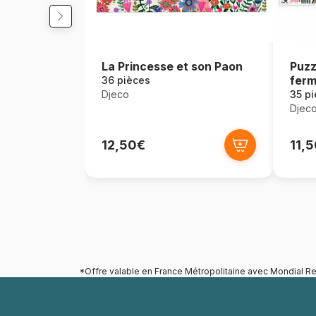
La Princesse et son Paon
Puzz
fer
36 pièces
Djeco
35 p
Djec
12,50€
11,
*Offre valable en France Métropolitaine avec Mondial Re