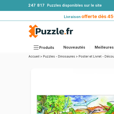
2
4
7
8
1
7
Puzzles disponibles sur le site
Livraison offerte dès 45€*
avec Mondial Relay
offerte dès 4
Livraison
Nouveautés
Meilleures
Produits
Accueil
>
Puzzles - Dinosaures
>
Poster et Livret - Déco
Thèmes
Tailles
Formats
Âges
Artistes
Accessoires
Puzzles en bois