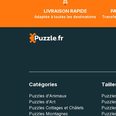
traversée, le su
lorsque votre co
LIVRAISON RAPIDE
P
Adaptée à toutes les destinations
Transfe
Catégories
Taille
Puzzles d'Animaux
Puzzles
Puzzles d'Art
Puzzles
Puzzles Cottages et Châlets
Puzzle
Puzzles Montagnes
Puzzle