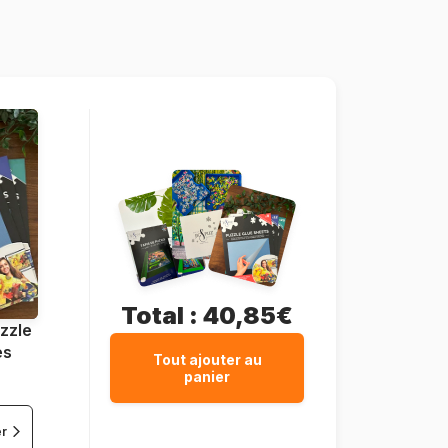
Djeco-07424
3070900074248
100 pièces
Total :
40,85€
zzle
es
Tout ajouter au
panier
er