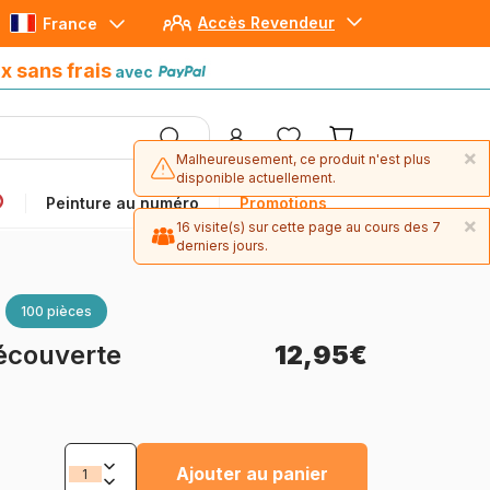
Accès Revendeur
France
Paiement en 4x sans frais
avec Paypal
x sans frais
avec
×
Malheureusement, ce produit n'est plus
disponible actuellement.
Peinture au numéro
Promotions
×
16 visite(s) sur cette page au cours des 7
derniers jours.
100 pièces
Découverte
12,95€
Ajouter au panier