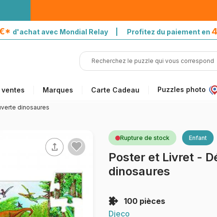
5€*
4
d'achat avec Mondial Relay | Profitez du paiement en
Puzzles photo
 ventes
Marques
Carte Cadeau
uverte dinosaures
Rupture de stock
Enfant
Poster et Livret - 
dinosaures
100 pièces
Djeco