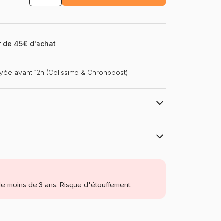
ir de 45€ d'achat
ée avant 12h (Colissimo & Chronopost)
'amusant ! Un puzzle de 100 pièces, un poster
avoir plus sur les créatures préhistoriques, leurs
vie. Dimensions du puzzle et du poster : 45 x 63
Djeco
Puzzles - Dinosaures
e moins de 3 ans. Risque d'étouffement.
Chine