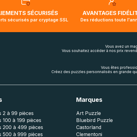
ivi de votre commande ne soit pas modifié. Ce dernier repr
lis aura touché terre.
AIEMENTS SÉCURISÉS
AVANTAGES FIDÉLI
rts sécurisés par cryptage SSL
Des réductions toute l'an
Vous avez un mag
Vous souhaitez accéder à nos prix revend
Vous êtes professio
Créez des puzzles personnalisés en grande qua
s
Marques
 2 à 99 pièces
Art Puzzle
 100 à 199 pièces
Bluebird Puzzle
s 200 à 499 pièces
Castorland
s 500 à 999 pièces
Clementoni