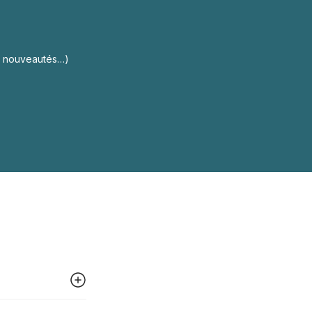
s, nouveautés…)
 peut