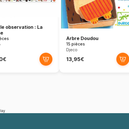
le observation : La
me
Arbre Doudou
ièces
15 pièces
o
Djeco
50€
13,95€
lay