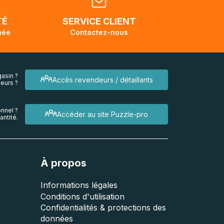
endra
TÉ
SERVICE CLIENT
née
Contactez-nous
asin ?
Accès revendeurs / détaillants
eurs ?
nnel ?
Accéder au site Puzzle-pro
ntité.
À propos
Informations légales
Conditions d'utilisation
Confidentialités & protections des
données