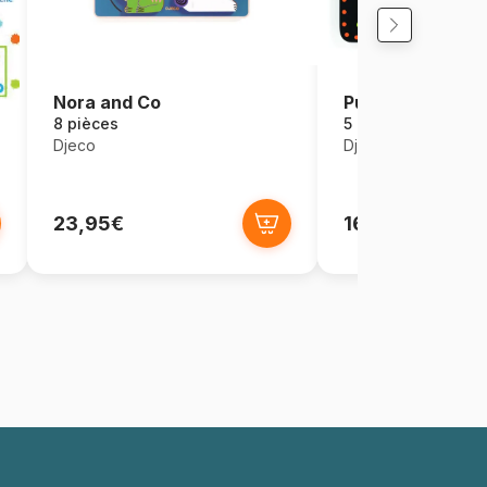
Nora and Co
Puzzle en Bois -
8 pièces
5 pièces
Djeco
Djeco
23,95€
16,95€