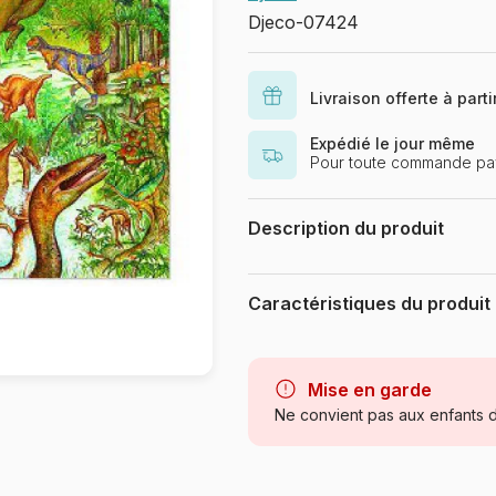
Djeco-07424
Livraison offerte à part
Expédié le jour même
Pour toute commande pay
Description du produit
Découvrir ce monde fabuleux en s
pour s'aider et un livret pour en s
Caractéristiques du produit
caractéristiques et leur mode de 
cm.
Marque
Catégorie
Mise en garde
Ne convient pas aux enfants d
Age
Provenance