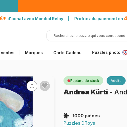
5€*
4
d'achat avec Mondial Relay | Profitez du paiement en
Puzzles photo
 ventes
Marques
Carte Cadeau
Rupture de stock
Adulte
Andrea Kürti
-
And
1000 pièces
Puzzles DToys