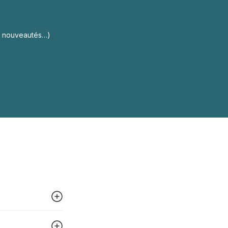
s, nouveautés…)
 peut