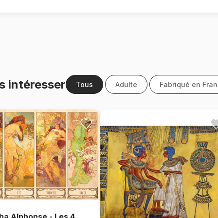
s intéresser
Tous
Adulte
Fabriqué en Fra
a Alphonse - Les 4