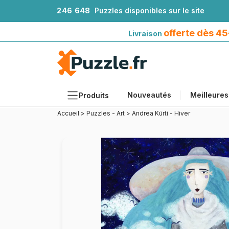
2
4
6
6
4
8
Puzzles disponibles sur le site
Livraison offerte dès 45€*
avec Mondial Relay
offerte dès 4
Livraison
Nouveautés
Meilleures
Produits
Accueil
>
Puzzles - Art
>
Andrea Kürti - Hiver
Thèmes
Tailles
Formats
Âges
Artistes
Accessoires
Puzzles en bois