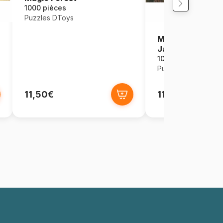
1000 pièces
Puzzles DToys
Monet Claude - 
Japonais
1000 pièces
Puzzles DToys
11,50€
11,50€