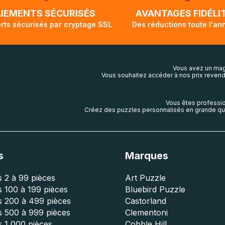
lis aura touché terre.
AIEMENTS SÉCURISÉS
AVANTAGES FIDÉLI
rts sécurisés par cryptage SSL
Des réductions toute l'an
Vous avez un mag
Vous souhaitez accéder à nos prix revend
Vous êtes professio
Créez des puzzles personnalisés en grande qua
s
Marques
 2 à 99 pièces
Art Puzzle
 100 à 199 pièces
Bluebird Puzzle
s 200 à 499 pièces
Castorland
s 500 à 999 pièces
Clementoni
 1 000 pièces
Cobble Hill