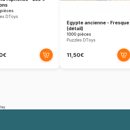
ons
 pièces
les DToys
Egypte ancienne - Fresque
(détail)
1000 pièces
Puzzles DToys
50€
11,50€
lay