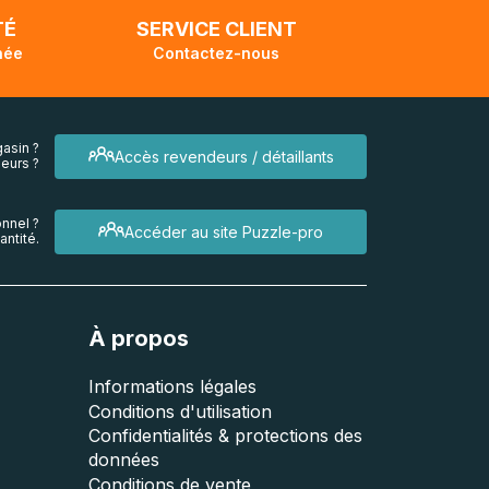
TÉ
SERVICE CLIENT
née
Contactez-nous
asin ?
Accès revendeurs / détaillants
eurs ?
nnel ?
Accéder au site Puzzle-pro
ntité.
À propos
Informations légales
Conditions d'utilisation
Confidentialités & protections des
données
Conditions de vente