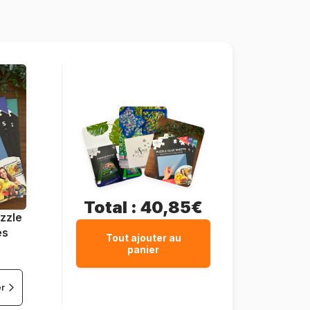
5947502874669
1000 pièces
68 x 47 cm
Total :
40,85€
zzle
es
Tout ajouter au
panier
er