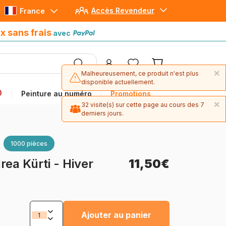
Accès Revendeur
France
Paiement en 4x sans frais
avec Paypal
x sans frais
avec
×
Malheureusement, ce produit n'est plus
disponible actuellement.
Peinture au numéro
Promotions
×
32 visite(s) sur cette page au cours des 7
derniers jours.
1000 pièces
rea Kürti - Hiver
11,50€
Ajouter au panier