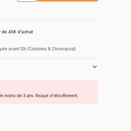
ir de 45€ d'achat
ée avant 12h (Colissimo & Chronopost)
Puzzles DToys, des puzzles à petits prix
Puzzles - Art
e moins de 3 ans. Risque d'étouffement.
Puzzle pour Adultes (500 à 48.000
pièces)
Roumanie
Dtoys-74669