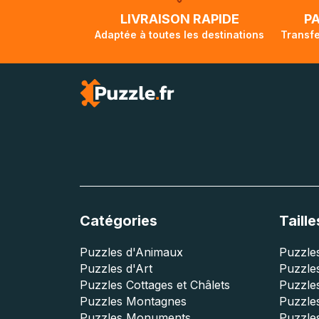
lorsque votre co
LIVRAISON RAPIDE
P
Adaptée à toutes les destinations
Transfe
Catégories
Taille
Puzzles d'Animaux
Puzzles
Puzzles d'Art
Puzzles
Puzzles Cottages et Châlets
Puzzle
Puzzles Montagnes
Puzzle
Puzzles Monuments
Puzzles