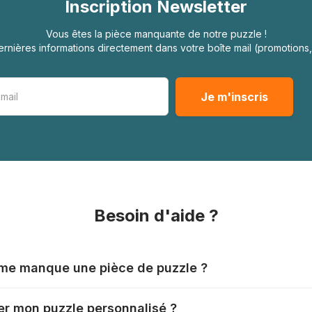
Inscription Newsletter
Vous êtes la pièce manquante de notre puzzle !
rnières informations directement dans votre boîte mail (promotion
Besoin d'aide ?
l me manque une pièce de puzzle ?
nts produisent leurs puzzles avec le plus grand soin, mais il
r mon puzzle personnalisé ?