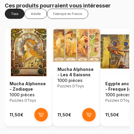
Ces produits pourraient vous intéresser
Tous
Adulte
Fabriqué en France
Mucha Alphonse
- Les 4 Saisons
1000 pièces
Mucha Alphonse
Egypte ancie
Puzzles DToys
- Zodiaque
- Fresque (dét
1000 pièces
1000 pièces
Puzzles DToys
Puzzles DToys
11,50€
11,50€
11,50€