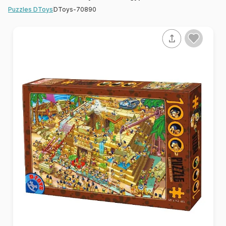
DToys-70890
Puzzles DToys