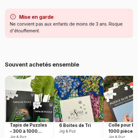
Marque
Puzzles DToys, des puzzles à
petits prix
Mise en garde
Ne convient pas aux enfants de moins de 3 ans. Risque
Catégorie
Puzzles - Monuments
d'étouffement.
Age
Puzzle pour Adultes (500 à
48.000 pièces)
Souvent achetés ensemble
Provenance
Roumanie
Référence
DToys-70890
EAN
5947502870890
Nombre de pièces
1000 pièces
Tapis de Puzzles
Colle pour Pu
6 Boites de Tri
Dimensions
68 x 47 cm
- 300 à 1000
1000 pièces
Jig & Puz
pièces
Jig & Puz
Jig & Puz