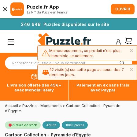
Puzzle.fr App
OUVRIR
Le N°1 du Puzzle en France
2
4
6
6
4
8
Puzzles disponibles sur le site
×
Malheureusement, ce produit n'est plus
disponible actuellement.
×
42 visite(s) sur cette page au cours des 7
derniers jours.
Livraison offerte dès 45€*
Paiement en 4x sans frais
avec Mondial Relay
avec Paypal
Accueil
>
Puzzles - Monuments
>
Cartoon Collection - Pyramide
d'Egypte
Rupture de stock
Adulte
1000 pièces
Cartoon Collection - Pyramide d'Egypte