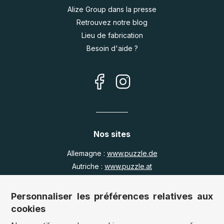
Alize Group dans la presse
Retrouvez notre blog
Lieu de fabrication
Besoin d'aide ?
Nos sites
Allemagne :
www.puzzle.de
Autriche :
www.puzzle.at
Belgique :
www.puzzle.be
Royaume Uni :
www.jigsawpuzzle.co.uk
Personnaliser les préférences relatives aux
cookies