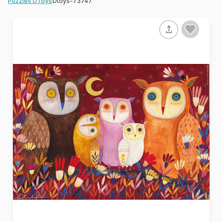
Dtoys-73747
Puzzles DToys