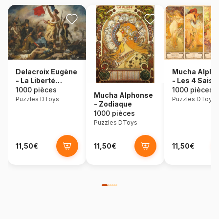
Delacroix Eugène
Mucha Alpho
- La Liberté
- Les 4 Sais
Guidant le Peuple
1000 pièces
1000 pièces
Mucha Alphonse
Puzzles DToys
Puzzles DToys
- Zodiaque
1000 pièces
Puzzles DToys
11,50€
11,50€
11,50€