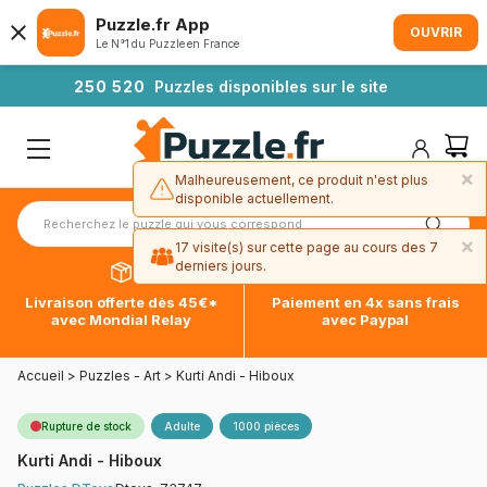
Puzzle.fr App
OUVRIR
Le N°1 du Puzzle en France
2
5
0
5
2
0
Puzzles disponibles sur le site
×
Malheureusement, ce produit n'est plus
disponible actuellement.
×
17 visite(s) sur cette page au cours des 7
derniers jours.
Livraison offerte dès 45€*
Paiement en 4x sans frais
avec Mondial Relay
avec Paypal
Accueil
>
Puzzles - Art
>
Kurti Andi - Hiboux
Rupture de stock
Adulte
1000 pièces
Kurti Andi - Hiboux