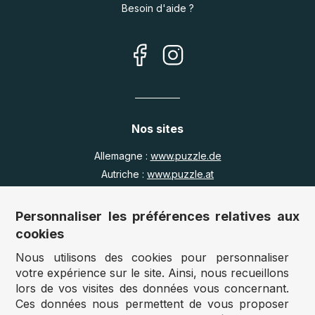
Besoin d'aide ?
Nos sites
Allemagne :
www.puzzle.de
Autriche :
www.puzzle.at
Belgique :
www.puzzle.be
Royaume Uni :
www.jigsawpuzzle.co.uk
Personnaliser les préférences relatives aux
cookies
Nous utilisons des cookies pour personnaliser
Accès revendeurs / détaillants
votre expérience sur le site. Ainsi, nous recueillons
lors de vos visites des données vous concernant.
Vous avez un magasin ?
Ces données nous permettent de vous proposer
Vous souhaitez accéder à nos prix revendeurs ?