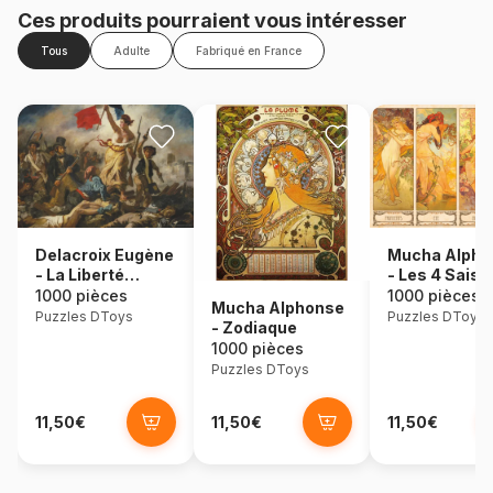
Ces produits pourraient vous intéresser
Tous
Adulte
Fabriqué en France
Delacroix Eugène
Mucha Alpho
- La Liberté
- Les 4 Sais
Guidant le Peuple
1000 pièces
1000 pièces
Mucha Alphonse
Puzzles DToys
Puzzles DToys
- Zodiaque
1000 pièces
Puzzles DToys
11,50€
11,50€
11,50€