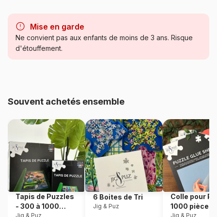
Marque
Puzzles DToys, des puzzles à
petits prix
Mise en garde
Ne convient pas aux enfants de moins de 3 ans. Risque
Catégorie
Puzzles - Rétros et Nostalgie
d'étouffement.
Age
Puzzle pour Adultes (500 à
48.000 pièces)
Souvent achetés ensemble
Provenance
Roumanie
Référence
DToys-69566
EAN
5947502869566
Nombre de pièces
1000 pièces
Tapis de Puzzles
Colle pour Pu
6 Boites de Tri
Dimensions
68 x 47 cm
- 300 à 1000
1000 pièces
Jig & Puz
pièces
Jig & Puz
Jig & Puz