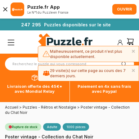
Puzzle.fr App
OUVRIR
Le N°1 du Puzzle en France
2
4
7
2
9
5
Puzzles disponibles sur le site
×
Malheureusement, ce produit n'est plus
disponible actuellement.
×
29 visite(s) sur cette page au cours des 7
derniers jours.
Livraison offerte dès 45€*
Paiement en 4x sans frais
avec Mondial Relay
avec Paypal
Accueil
>
Puzzles - Rétros et Nostalgie
>
Poster vintage - Collection
du Chat Noir
Rupture de stock
Adulte
1000 pièces
Poster vintage - Collection du Chat Noir