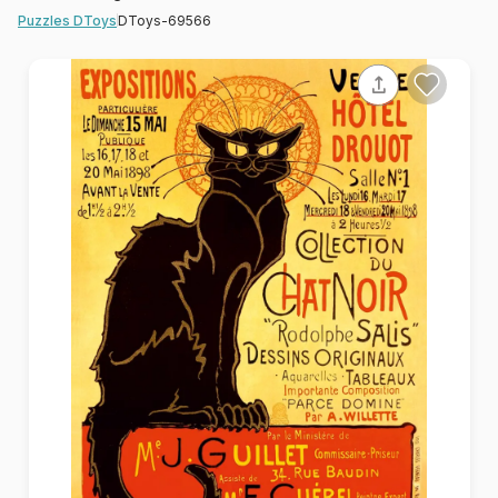
DToys-69566
Puzzles DToys