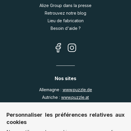
Alize Group dans la presse
Retrouvez notre blog
Lieu de fabrication
Besoin d'aide ?
Nos sites
Allemagne :
www.puzzle.de
Autriche :
www.puzzle.at
Belgique :
www.puzzle.be
Royaume Uni :
www.jigsawpuzzle.co.uk
Personnaliser les préférences relatives aux
cookies