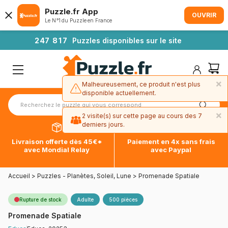
Puzzle.fr App
OUVRIR
Le N°1 du Puzzle en France
2
4
7
8
1
7
Puzzles disponibles sur le site
×
Malheureusement, ce produit n'est plus
disponible actuellement.
×
2 visite(s) sur cette page au cours des 7
derniers jours.
Livraison offerte dès 45€*
Paiement en 4x sans frais
avec Mondial Relay
avec Paypal
Accueil
>
Puzzles - Planètes, Soleil, Lune
>
Promenade Spatiale
Rupture de stock
Adulte
500 pièces
Promenade Spatiale