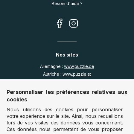
Besoin d'aide ?
Nos sites
Allemagne :
www.puzzle.de
Autriche :
www.puzzle.at
Belgique :
www.puzzle.be
Royaume Uni :
www.jigsawpuzzle.co.uk
Personnaliser les préférences relatives aux
cookies
Nous utilisons des cookies pour personnaliser
Accès revendeurs / détaillants
votre expérience sur le site. Ainsi, nous recueillons
lors de vos visites des données vous concernant.
Vous avez un magasin ?
Ces données nous permettent de vous proposer
Vous souhaitez accéder à nos prix revendeurs ?