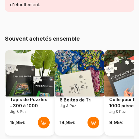
Catégorie
Puzzles - Planètes, Soleil,
d'étouffement.
Lune
Age
Puzzle pour Adultes (500 à
48.000 pièces)
Souvent achetés ensemble
Provenance
Espagne
Référence
Educa-20253
EAN
8412668202535
Nombre de pièces
500 pièces
Tapis de Puzzles
Colle pour Pu
6 Boites de Tri
- 300 à 1000
1000 pièces
Jig & Puz
Dimensions
33 x 23 cm
pièces
Jig & Puz
Jig & Puz