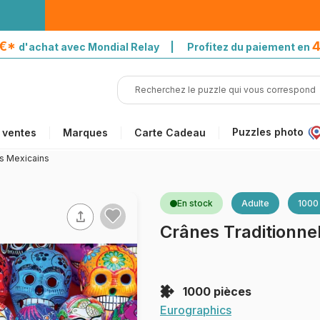
5€*
4
d'achat avec Mondial Relay | Profitez du paiement en
Puzzles photo
 ventes
Marques
Carte Cadeau
ls Mexicains
En stock
Adulte
1000
Crânes Traditionne
1000 pièces
Eurographics