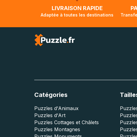
lorsque votre co
LIVRAISON RAPIDE
P
Adaptée à toutes les destinations
Transfe
Catégories
Taille
Puzzles d'Animaux
Puzzles
Puzzles d'Art
Puzzles
Puzzles Cottages et Châlets
Puzzle
Puzzles Montagnes
Puzzle
Puzzles Monuments
Puzzles