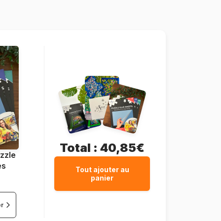
1000 pièces
67 x 49 cm
Total :
40,85€
zzle
es
Tout ajouter au
panier
er