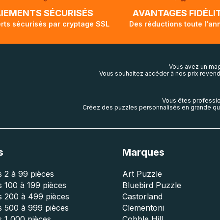
lis aura touché terre.
AIEMENTS SÉCURISÉS
AVANTAGES FIDÉLI
rts sécurisés par cryptage SSL
Des réductions toute l'an
Vous avez un mag
Vous souhaitez accéder à nos prix revend
Vous êtes professio
Créez des puzzles personnalisés en grande qua
s
Marques
 2 à 99 pièces
Art Puzzle
 100 à 199 pièces
Bluebird Puzzle
s 200 à 499 pièces
Castorland
s 500 à 999 pièces
Clementoni
 1 000 pièces
Cobble Hill