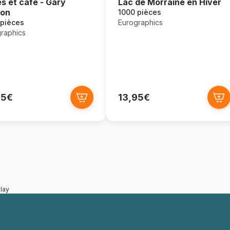
Lac de Morraine en Hiver
es et café - Gary
ton
1000 pièces
Eurographics
 pièces
raphics
95€
13,95€
lay