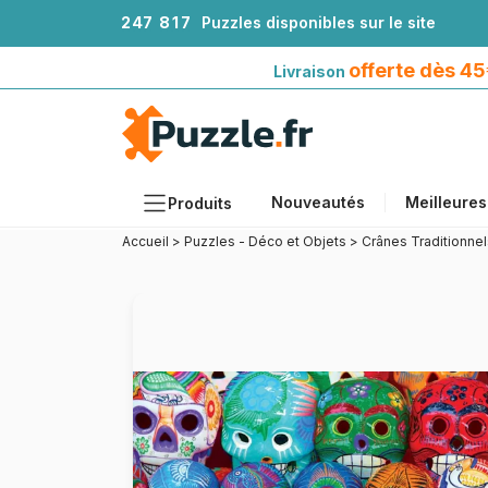
2
4
7
8
1
7
Puzzles disponibles sur le site
Livraison offerte dès 45€*
avec Mondial Relay
offerte dès 4
Livraison
Nouveautés
Meilleures
Produits
Accueil
>
Puzzles - Déco et Objets
>
Crânes Traditionne
Thèmes
Tailles
Formats
Âges
Artistes
Accessoires
Puzzles en bois