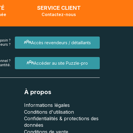
TÉ
SERVICE CLIENT
née
Contactez-nous
asin ?
Accès revendeurs / détaillants
eurs ?
nnel ?
Accéder au site Puzzle-pro
ntité.
À propos
Informations légales
Conditions d'utilisation
Confidentialités & protections des
données
Conditions de vente