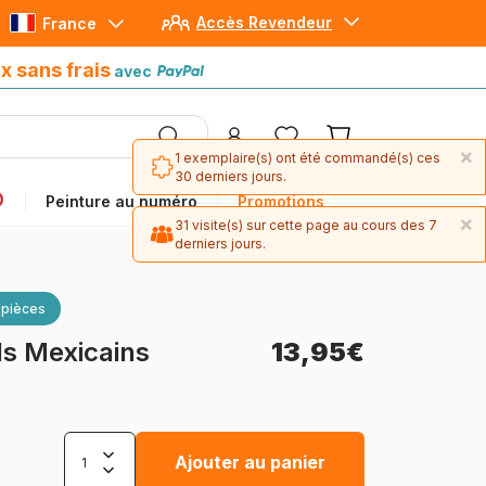
Accès Revendeur
France
Paiement en 4x sans frais
avec Paypal
x sans frais
avec
×
1 exemplaire(s) ont été commandé(s) ces
30 derniers jours.
Peinture au numéro
Promotions
×
31 visite(s) sur cette page au cours des 7
derniers jours.
 pièces
ls Mexicains
13,95€
Ajouter au panier