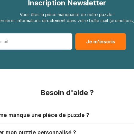
Inscription Newsletter
Vous êtes la pièce manquante de notre puzzle !
rnières informations directement dans votre boîte mail (promotion
Besoin d'aide ?
l me manque une pièce de puzzle ?
nts produisent leurs puzzles avec le plus grand soin, mais il
r mon puzzle personnalisé ?