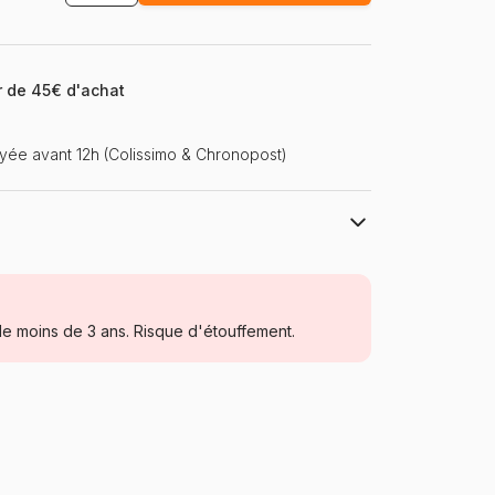
ir de 45€ d'achat
ée avant 12h (Colissimo & Chronopost)
Eurographics
Puzzles - Déco et Objets
e moins de 3 ans. Risque d'étouffement.
Puzzle pour Adultes (500 à 48.000
pièces)
Allemagne
Eurographics-6000-5316
628136653169