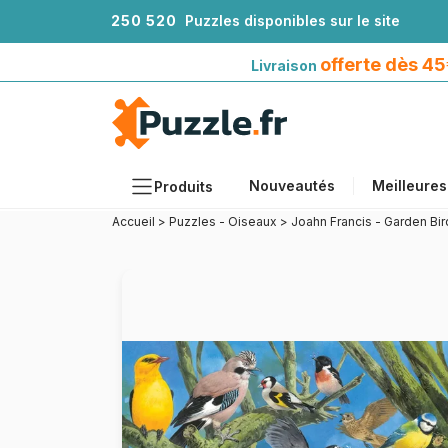
2
5
0
5
2
0
Puzzles disponibles sur le site
Livraison offerte dès 45€*
avec Mondial Relay
offerte dès 4
Livraison
Nouveautés
Meilleures
Produits
Accueil
>
Puzzles - Oiseaux
>
Joahn Francis - Garden Bir
Thèmes
Tailles
Formats
Âges
Artistes
Accessoires
Puzzles en bois