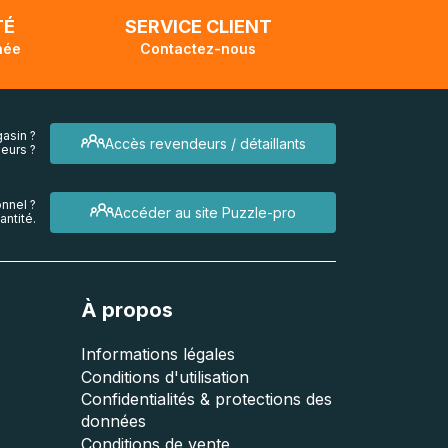
TÉ
SERVICE CLIENT
née
Contactez-nous
asin ?
Accès revendeurs / détaillants
eurs ?
nnel ?
Accéder au site Puzzle-pro
ntité.
À propos
Informations légales
Conditions d'utilisation
Confidentialités & protections des
données
Conditions de vente