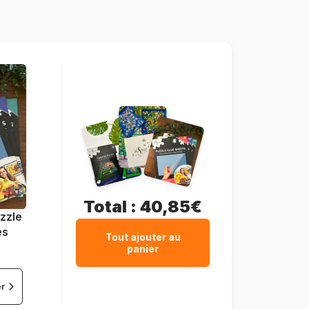
1000 pièces
67 x 49 cm
Total :
40,85€
zzle
es
Tout ajouter au
panier
er