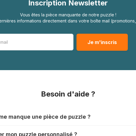
Inscription Newsletter
Vous êtes la pièce manquante de notre puzzle !
rnières informations directement dans votre boîte mail (promotion
Besoin d'aide ?
l me manque une pièce de puzzle ?
nts produisent leurs puzzles avec le plus grand soin, mais il
r mon puzzle personnalisé ?