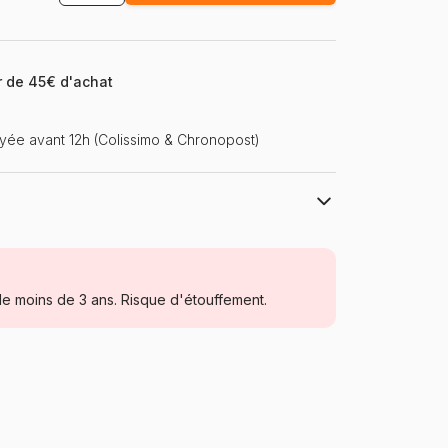
ir de 45€ d'achat
ée avant 12h (Colissimo & Chronopost)
Eurographics
Puzzles - Oiseaux
e moins de 3 ans. Risque d'étouffement.
Puzzle pour Adultes (500 à 48.000
pièces)
Pologne
Eurographics-6000-0967
628136609678