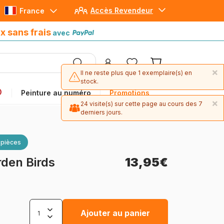
Accès Revendeur
France
Paiement en 4x sans frais
avec Paypal
x sans frais
avec
×
Il ne reste plus que 1 exemplaire(s) en
stock.
Peinture au numéro
Promotions
×
24 visite(s) sur cette page au cours des 7
derniers jours.
 pièces
rden Birds
13,95€
Ajouter au panier