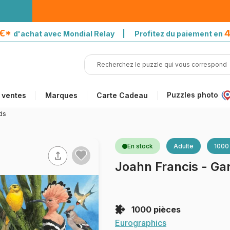
5€*
4
d'achat avec Mondial Relay | Profitez du paiement en
Puzzles photo
 ventes
Marques
Carte Cadeau
ds
En stock
Adulte
1000
Joahn Francis - Ga
1000 pièces
Eurographics