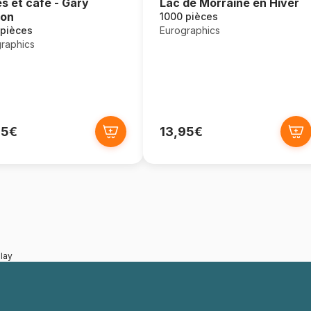
Lac de Morraine en Hiver
es et café - Gary
ton
1000 pièces
Eurographics
 pièces
raphics
95€
13,95€
lay