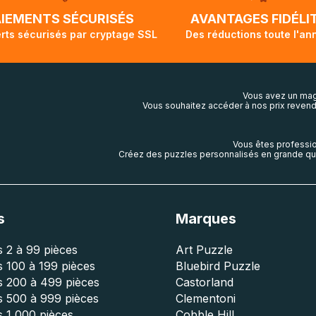
lis aura touché terre.
AIEMENTS SÉCURISÉS
AVANTAGES FIDÉLI
rts sécurisés par cryptage SSL
Des réductions toute l'an
Vous avez un mag
Vous souhaitez accéder à nos prix revend
Vous êtes professio
Créez des puzzles personnalisés en grande qua
s
Marques
 2 à 99 pièces
Art Puzzle
 100 à 199 pièces
Bluebird Puzzle
s 200 à 499 pièces
Castorland
s 500 à 999 pièces
Clementoni
 1 000 pièces
Cobble Hill