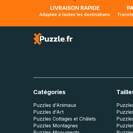
lorsque votre co
LIVRAISON RAPIDE
P
Adaptée à toutes les destinations
Transfe
Catégories
Taille
Puzzles d'Animaux
Puzzles
Puzzles d'Art
Puzzles
Puzzles Cottages et Châlets
Puzzle
Puzzles Montagnes
Puzzle
Puzzles Monuments
Puzzles