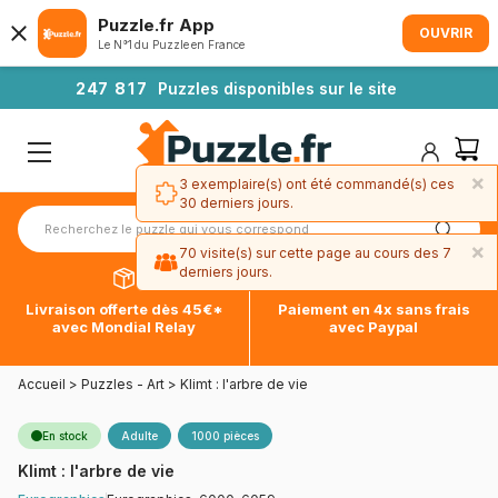
Puzzle.fr App
OUVRIR
Le N°1 du Puzzle en France
2
4
7
8
1
7
Puzzles disponibles sur le site
×
3 exemplaire(s) ont été commandé(s) ces
30 derniers jours.
×
70 visite(s) sur cette page au cours des 7
derniers jours.
Livraison offerte dès 45€*
Paiement en 4x sans frais
avec Mondial Relay
avec Paypal
Accueil
>
Puzzles - Art
>
Klimt : l'arbre de vie
En stock
Adulte
1000 pièces
Klimt : l'arbre de vie