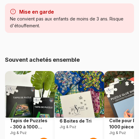
Marque
Eurographics
Mise en garde
Catégorie
Puzzles - Art
Ne convient pas aux enfants de moins de 3 ans. Risque
d'étouffement.
Age
Puzzle pour Adultes (500 à
48.000 pièces)
Provenance
Pologne
Souvent achetés ensemble
Référence
Eurographics-6000-6059
EAN
628136660594
Nombre de pièces
1000 pièces
Dimensions
67 x 49 cm
Tapis de Puzzles
Colle pour Pu
6 Boites de Tri
- 300 à 1000
1000 pièces
Jig & Puz
Matière primaire
Carton
pièces
Jig & Puz
Jig & Puz