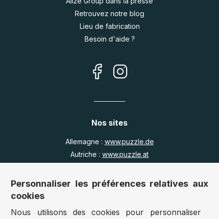
Alize Group dans la presse
Retrouvez notre blog
Lieu de fabrication
Besoin d'aide ?
Nos sites
Allemagne :
www.puzzle.de
Autriche :
www.puzzle.at
Belgique :
www.puzzle.be
Royaume Uni :
www.jigsawpuzzle.co.uk
Personnaliser les préférences relatives aux
cookies
Nous utilisons des cookies pour personnaliser
Accès revendeurs / détaillants