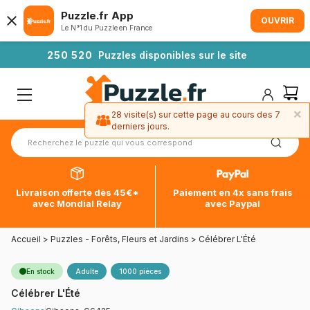
Puzzle.fr App
OUVRIR
Le N°1 du Puzzle en France
2
5
0
5
2
0
Puzzles disponibles sur le site
×
28 visite(s) sur cette page au cours des 7
derniers jours.
Livraison offerte dès 45€*
Paiement en 4x sans frais
avec Mondial Relay
avec Paypal
Accueil
>
Puzzles - Forêts, Fleurs et Jardins
>
Célébrer L'Été
En stock
Adulte
1000 pièces
Célébrer L'Été