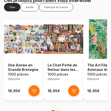
Ces produits pourraient vous intéresser
Tous
Adulte
Fabriqué en France
Une Année en
Le Chat Potté de
The Art File:
Grande Bretagne
Retour dans les
Animaux de l
Livres
Jungle
1000 pièces
1000 pièces
1000 pièces
Gibsons
Gibsons
Gibsons
18,95€
18,95€
18,95€