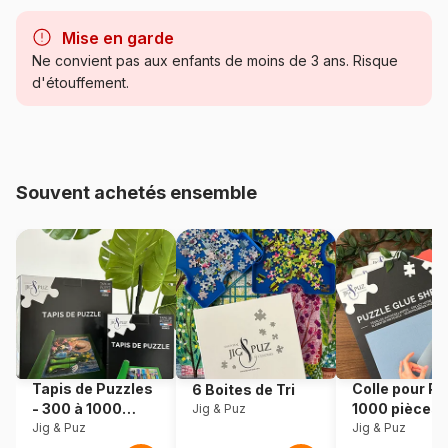
Marque
Gibsons, le charme des
puzzles anciens
Mise en garde
Ne convient pas aux enfants de moins de 3 ans. Risque
Catégorie
Puzzles - Forêts, Fleurs et
d'étouffement.
Jardins
Age
Puzzle pour Adultes (500 à
48.000 pièces)
Souvent achetés ensemble
Provenance
Pays-Bas
Référence
Gibsons-G6425
EAN
5012269164251
Nombre de pièces
1000 pièces
Tapis de Puzzles
Colle pour Pu
6 Boites de Tri
- 300 à 1000
1000 pièces
Jig & Puz
Dimensions
68 x 49 cm
pièces
Jig & Puz
Jig & Puz