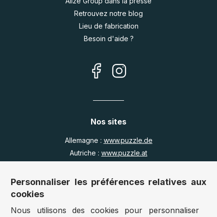
Alize Group dans la presse
Retrouvez notre blog
Lieu de fabrication
Besoin d'aide ?
Nos sites
Allemagne :
www.puzzle.de
Autriche :
www.puzzle.at
Belgique :
www.puzzle.be
Royaume Uni :
www.jigsawpuzzle.co.uk
Personnaliser les préférences relatives aux
cookies
Nous utilisons des cookies pour personnaliser
Accès revendeurs / détaillants