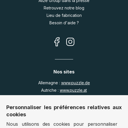
Alize Group dans la presse
Retrouvez notre blog
Lieu de fabrication
Besoin d'aide ?
Nos sites
Allemagne :
www.puzzle.de
Autriche :
www.puzzle.at
Belgique :
www.puzzle.be
Royaume Uni :
www.jigsawpuzzle.co.uk
Personnaliser les préférences relatives aux
cookies
Nous utilisons des cookies pour personnaliser
Accès revendeurs / détaillants