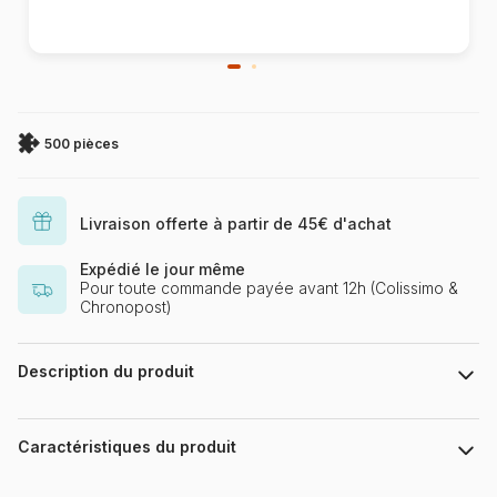
500 pièces
Livraison offerte à partir de 45€ d'achat
Expédié le jour même
Pour toute commande payée avant 12h (Colissimo &
Chronopost)
Description du produit
Terry Harrison
Puzzle 500 Teile Puzzlefläche : 48,5 X 34,5 cm
Caractéristiques du produit