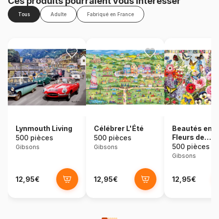
Ces produits pourraient vous intéresser
Tous
Adulte
Fabriqué en France
Lynmouth Living
Célébrer L'Été
Beautés en
Fleurs de
500 pièces
500 pièces
Pommier
500 pièces
Gibsons
Gibsons
Gibsons
12,95€
12,95€
12,95€