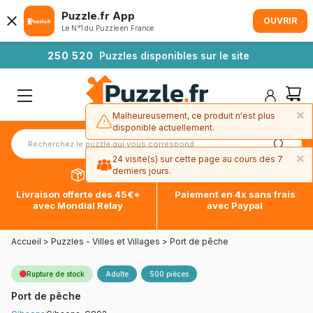
Puzzle.fr App
OUVRIR
Le N°1 du Puzzle en France
2
5
0
5
2
0
Puzzles disponibles sur le site
×
Malheureusement, ce produit n'est plus
disponible actuellement.
×
24 visite(s) sur cette page au cours des 7
derniers jours.
Livraison offerte dès 45€*
Paiement en 4x sans frais
avec Mondial Relay
avec Paypal
Accueil
>
Puzzles - Villes et Villages
>
Port de pêche
Rupture de stock
Adulte
500 pièces
Port de pêche