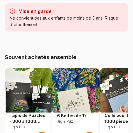
Marque
Gibsons, le charme des
puzzles anciens
Mise en garde
Ne convient pas aux enfants de moins de 3 ans. Risque
Catégorie
Puzzles - Villes et Villages
d'étouffement.
Age
Puzzle pour Adultes (500 à
48.000 pièces)
Souvent achetés ensemble
Provenance
Royaume-Uni
Référence
Gibsons-G892
EAN
5012269018929
Nombre de pièces
500 pièces
Tapis de Puzzles
Colle pour Pu
6 Boites de Tri
Dimensions
48 x 34 cm
- 300 à 1000
1000 pièces
Jig & Puz
pièces
Jig & Puz
Jig & Puz
Matière primaire
Carton