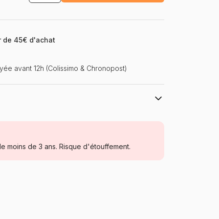
ir de 45€ d'achat
ée avant 12h (Colissimo & Chronopost)
Gibsons, le charme des puzzles anciens
Puzzles - Hommes et Femmes
e moins de 3 ans. Risque d'étouffement.
Puzzle pour Adultes (500 à 48.000
pièces)
Gibsons-G6367
5012269063677
1000 pièces