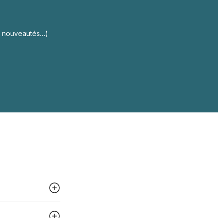
s, nouveautés…)
 peut