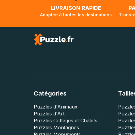
lorsque votre co
LIVRAISON RAPIDE
P
Adaptée à toutes les destinations
Transfe
Catégories
Taille
Puzzles d'Animaux
Puzzles
Puzzles d'Art
Puzzles
Puzzles Cottages et Châlets
Puzzle
Puzzles Montagnes
Puzzle
Puzzles Monuments
Puzzles