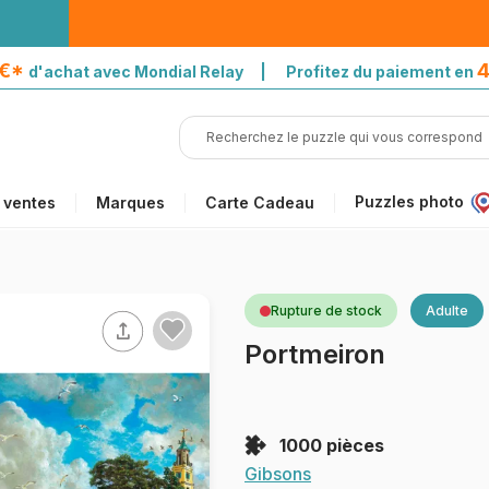
5€*
4
d'achat avec Mondial Relay | Profitez du paiement en
Puzzles photo
 ventes
Marques
Carte Cadeau
Rupture de stock
Adulte
Portmeiron
1000 pièces
Gibsons