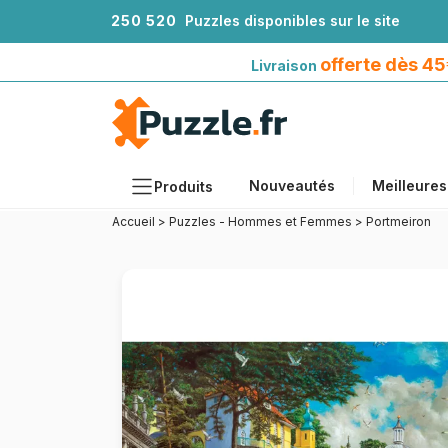
2
5
0
5
2
0
Puzzles disponibles sur le site
Livraison offerte dès 45€*
avec Mondial Relay
offerte dès 4
Livraison
Nouveautés
Meilleures
Produits
Accueil
>
Puzzles - Hommes et Femmes
>
Portmeiron
Thèmes
Tailles
Formats
Âges
Artistes
Accessoires
Puzzles en bois