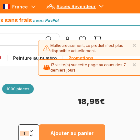
Accès Revendeur
France
Paiement en 4x sans frais
avec Paypal
x sans frais
avec
×
Malheureusement, ce produit n'est plus
disponible actuellement.
Peinture au numéro
Promotions
×
17 visite(s) sur cette page au cours des 7
derniers jours.
1000 pièces
18,95€
Ajouter au panier