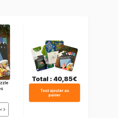
68 x 49 cm
Total :
40,85€
zzle
es
Tout ajouter au
panier
er