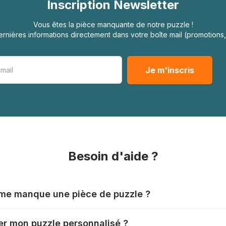
Inscription Newsletter
Vous êtes la pièce manquante de notre puzzle !
rnières informations directement dans votre boîte mail (promotion
Besoin d'aide ?
l me manque une pièce de puzzle ?
nts produisent leurs puzzles avec le plus grand soin, mais il
r mon puzzle personnalisé ?