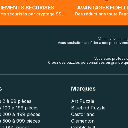
lis aura touché terre.
AIEMENTS SÉCURISÉS
AVANTAGES FIDÉLI
rts sécurisés par cryptage SSL
Des réductions toute l'an
Vous avez un mag
Vous souhaitez accéder à nos prix revend
Vous êtes professio
Créez des puzzles personnalisés en grande qua
s
Marques
 2 à 99 pièces
Art Puzzle
 100 à 199 pièces
Bluebird Puzzle
s 200 à 499 pièces
Castorland
s 500 à 999 pièces
Clementoni
 1 000 pièces
Cobble Hill