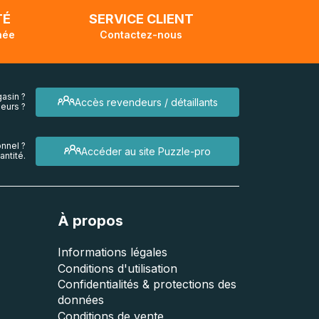
TÉ
SERVICE CLIENT
née
Contactez-nous
asin ?
Accès revendeurs / détaillants
eurs ?
nnel ?
Accéder au site Puzzle-pro
ntité.
À propos
Informations légales
Conditions d'utilisation
Confidentialités & protections des
données
Conditions de vente