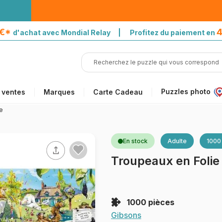
5€*
4
d'achat avec Mondial Relay | Profitez du paiement en
Puzzles photo
 ventes
Marques
Carte Cadeau
e
En stock
Adulte
1000
Troupeaux en Folie
1000 pièces
Gibsons