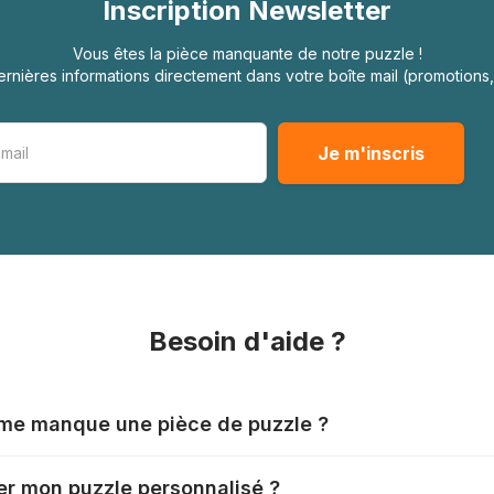
Inscription Newsletter
Vous êtes la pièce manquante de notre puzzle !
rnières informations directement dans votre boîte mail (promotion
Besoin d'aide ?
l me manque une pièce de puzzle ?
nts produisent leurs puzzles avec le plus grand soin, mais il
r mon puzzle personnalisé ?