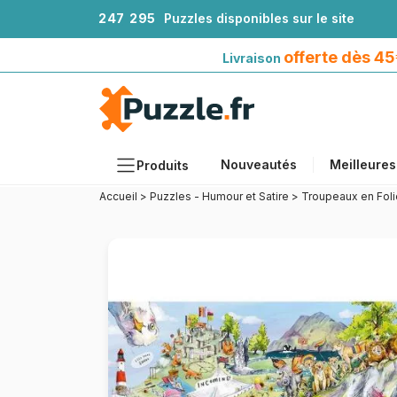
2
4
7
2
9
5
Puzzles disponibles sur le site
Livraison offerte dès 45€*
avec Mondial Relay
offerte dès 4
Livraison
Nouveautés
Meilleures
Produits
Accueil
>
Puzzles - Humour et Satire
>
Troupeaux en Foli
Thèmes
Tailles
Formats
Âges
Artistes
Accessoires
Puzzles en bois