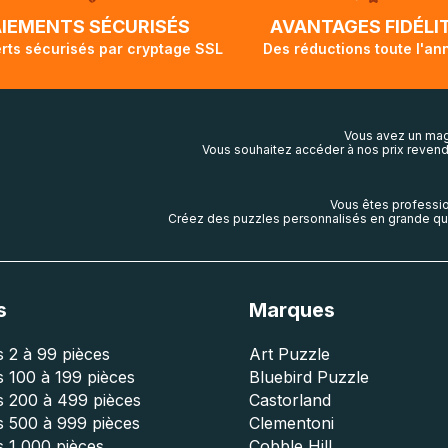
lis aura touché terre.
AIEMENTS SÉCURISÉS
AVANTAGES FIDÉLI
rts sécurisés par cryptage SSL
Des réductions toute l'an
Vous avez un mag
Vous souhaitez accéder à nos prix revend
Vous êtes professio
Créez des puzzles personnalisés en grande qua
s
Marques
 2 à 99 pièces
Art Puzzle
 100 à 199 pièces
Bluebird Puzzle
s 200 à 499 pièces
Castorland
s 500 à 999 pièces
Clementoni
 1 000 pièces
Cobble Hill