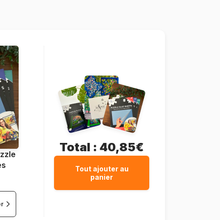
68 x 49 cm
Total :
40,85€
zzle
es
Tout ajouter au
panier
er