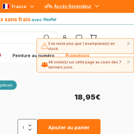
Accès Revendeur
France
Paiement en 4x sans frais
avec Paypal
x sans frais
avec
×
Il ne reste plus que 1 exemplaire(s) en
stock.
Peinture au numéro
Promotions
×
48 visite(s) sur cette page au cours des 7
derniers jours.
 pièces
18,95€
Ajouter au panier