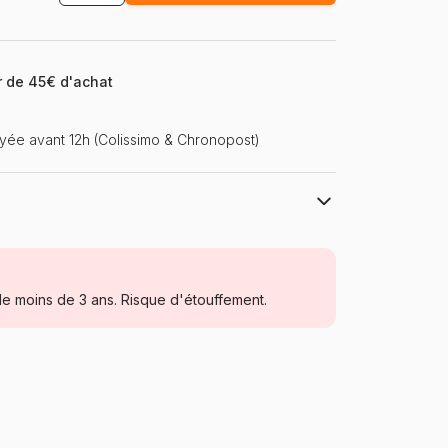
ir de 45€ d'achat
ée avant 12h (Colissimo & Chronopost)
Gibsons, le charme des puzzles anciens
Puzzles - Humour et Satire
e moins de 3 ans. Risque d'étouffement.
Puzzle pour Adultes (500 à 48.000
pièces)
Gibsons-G7138
5012269071382
1000 pièces