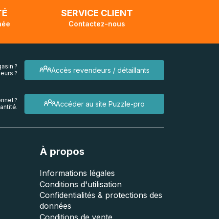
TÉ
SERVICE CLIENT
née
Contactez-nous
asin ?
Accès revendeurs / détaillants
eurs ?
nnel ?
Accéder au site Puzzle-pro
ntité.
À propos
Informations légales
Conditions d'utilisation
Confidentialités & protections des
données
Conditions de vente