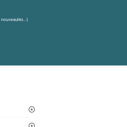
s, nouveautés…)
 peut