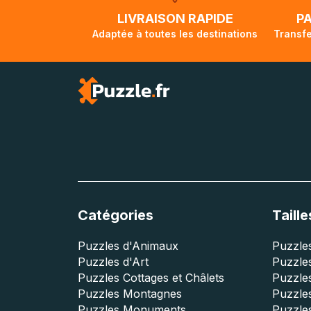
lorsque votre co
LIVRAISON RAPIDE
P
Adaptée à toutes les destinations
Transfe
Catégories
Taille
Puzzles d'Animaux
Puzzles
Puzzles d'Art
Puzzles
Puzzles Cottages et Châlets
Puzzle
Puzzles Montagnes
Puzzle
Puzzles Monuments
Puzzles