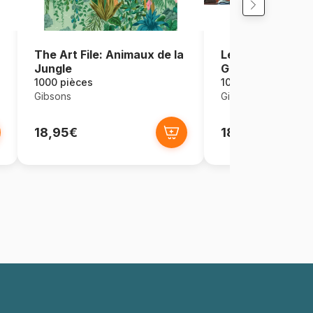
The Art File: Animaux de la
Les Derniers Jo
Jungle
Guerre
1000 pièces
1000 pièces
Gibsons
Gibsons
18,95€
18,95€