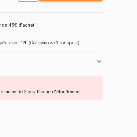
ir de 45€ d'achat
ée avant 12h (Colissimo & Chronopost)
Gold Puzzle
Puzzles - Monuments
e moins de 3 ans. Risque d'étouffement.
Puzzle pour Adultes (500 à 48.000
pièces)
Turquie
Gold-Puzzle-60089
8699375060089