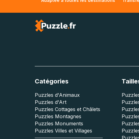
Adaptée à toutes les destinations
Transfe
Catégories
Taille
Puzzles d'Animaux
Puzzles
Puzzles d'Art
Puzzles
Puzzles Cottages et Châlets
Puzzle
Puzzles Montagnes
Puzzle
Puzzles Monuments
Puzzles
Puzzles Villes et Villages
Puzzles
Puzzle