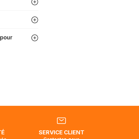
igner
tre
 pour
 pouvez
tats-
ellement
dant la
endra
TÉ
SERVICE CLIENT