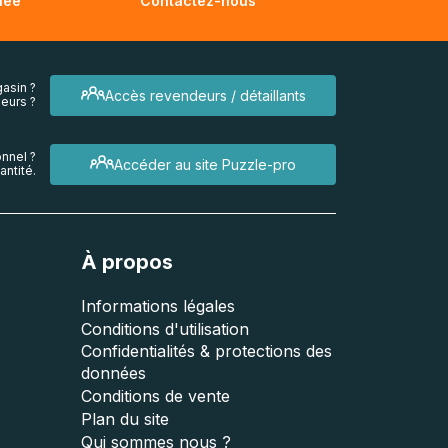
née
Contactez-nous
asin ?
Accès revendeurs / détaillants
eurs ?
nnel ?
Accéder au site Puzzle-pro
ntité.
À propos
Informations légales
Conditions d'utilisation
Confidentialités & protections des
données
Conditions de vente
Plan du site
Qui sommes nous ?