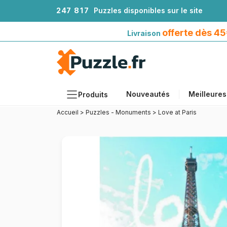
2
4
7
8
1
7
Puzzles disponibles sur le site
Livraison offerte dès 45€*
avec Mondial Relay
offerte dès 4
Livraison
Nouveautés
Meilleures
Produits
Accueil
>
Puzzles - Monuments
>
Love at Paris
Thèmes
Tailles
Formats
Âges
Artistes
Accessoires
Puzzles en bois