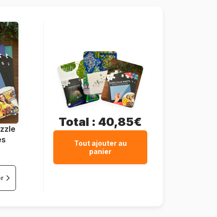
1000 pièces
68 x 48 cm
Total :
40,85€
zzle
es
Tout ajouter au
panier
er