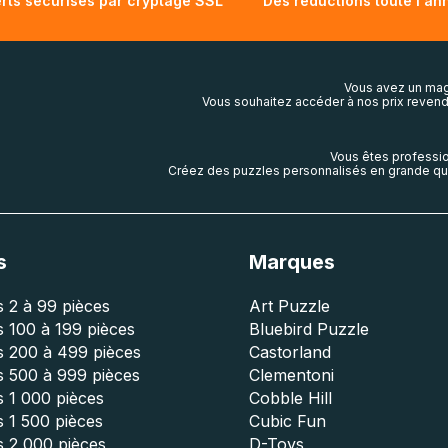
rts sécurisés par cryptage SSL
Des réductions toute l'an
Vous avez un mag
Vous souhaitez accéder à nos prix revend
Vous êtes professio
Créez des puzzles personnalisés en grande qua
s
Marques
 2 à 99 pièces
Art Puzzle
 100 à 199 pièces
Bluebird Puzzle
s 200 à 499 pièces
Castorland
s 500 à 999 pièces
Clementoni
 1 000 pièces
Cobble Hill
 1 500 pièces
Cubic Fun
s 2 000 pièces
D-Toys