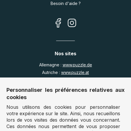
Besoin d'aide ?
Nos sites
Allemagne :
www.puzzle.de
Autriche :
www.puzzle.at
Belgique :
www.puzzle.be
Royaume Uni :
www.jigsawpuzzle.co.uk
Personnaliser les préférences relatives aux
cookies
Nous utilisons des cookies pour personnaliser
Accès revendeurs / détaillants
votre expérience sur le site. Ainsi, nous recueillons
lors de vos visites des données vous concernant.
Vous avez un magasin ?
Ces données nous permettent de vous proposer
Vous souhaitez accéder à nos prix revendeurs ?