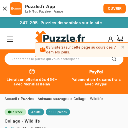
Puzzle.fr App
OUVRIR
Le N°1 du Puzzle en France
2
4
7
2
9
5
Puzzles disponibles sur le site
×
63 visite(s) sur cette page au cours des 7
derniers jours.
Livraison offerte dès 45€*
Paiement en 4x sans frais
avec Mondial Relay
avec Paypal
Accueil
>
Puzzles - Animaux sauvages
>
Collage - Wildlife
En stock
Adulte
1500 pièces
Collage - Wildlife