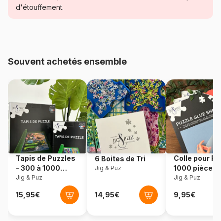
d'étouffement.
Age
Puzzle pour Adultes (500 à
48.000 pièces)
Provenance
Fabriqué en France
Souvent achetés ensemble
Référence
Grafika-F-30026
EAN
3663384300264
Nombre de pièces
1500 pièces
Dimensions
85 x 61 cm
Tapis de Puzzles
Colle pour Pu
6 Boites de Tri
- 300 à 1000
1000 pièces
Jig & Puz
Matière primaire
Carton
pièces
Jig & Puz
Jig & Puz
Format boîte
Boîte en carton