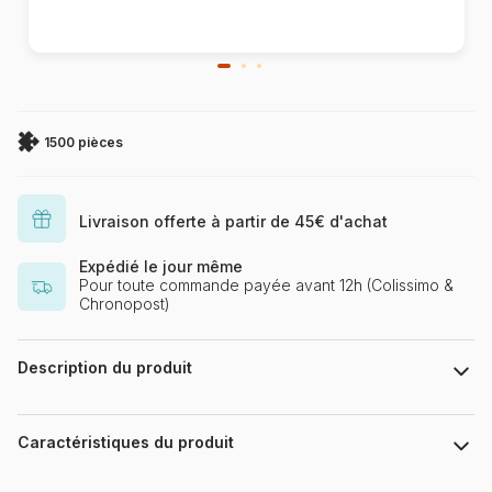
1500 pièces
Livraison offerte à partir de 45€ d'achat
Expédié le jour même
Pour toute commande payée avant 12h (Colissimo &
Chronopost)
Description du produit
Fotolia - Reznik_val
© reznik_val - Fotolia.com
Caractéristiques du produit