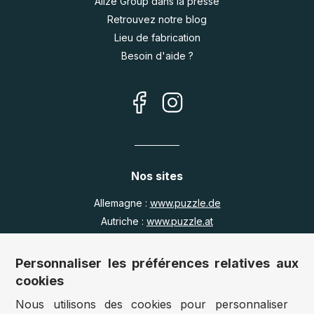
Alize Group dans la presse
Retrouvez notre blog
Lieu de fabrication
Besoin d'aide ?
Nos sites
Allemagne :
www.puzzle.de
Autriche :
www.puzzle.at
Belgique :
www.puzzle.be
Royaume Uni :
www.jigsawpuzzle.co.uk
Personnaliser les préférences relatives aux
cookies
Nous utilisons des cookies pour personnaliser
Accès revendeurs / détaillants