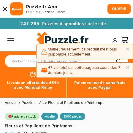
Puzzle.fr App
OUVRIR
Le N°1 du Puzzle en France
2
4
7
2
9
5
Puzzles disponibles sur le site
×
Malheureusement, ce produit n'est plus
disponible actuellement.
×
47 visite(s) sur cette page au cours des 7
derniers jours.
Livraison offerte dès 45€*
Paiement en 4x sans frais
avec Mondial Relay
avec Paypal
Accueil
>
Puzzles - Art
>
Fleurs et Papillons de Printemps
Rupture de stock
Adulte
1500 pièces
Fleurs et Papillons de Printemps