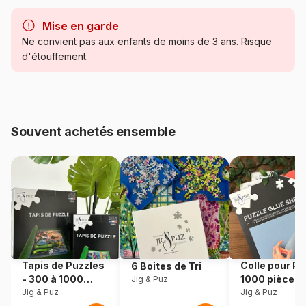
Marque
Grafika
Mise en garde
Catégorie
Puzzles - Art
Ne convient pas aux enfants de moins de 3 ans. Risque
d'étouffement.
Age
Puzzle pour Adultes (500 à
48.000 pièces)
Provenance
Fabriqué en France
Souvent achetés ensemble
Référence
Grafika-F-30025
EAN
3663384300257
Nombre de pièces
1500 pièces
Dimensions
85 x 61 cm
Tapis de Puzzles
Colle pour Pu
6 Boites de Tri
- 300 à 1000
1000 pièces
Jig & Puz
Matière primaire
Carton
pièces
Jig & Puz
Jig & Puz