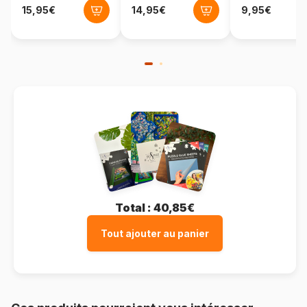
Format boîte
Boîte en carton
Total :
40,85€
Tout ajouter au panier