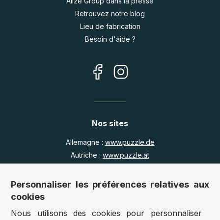
Alize Group dans la presse
Retrouvez notre blog
Lieu de fabrication
Besoin d'aide ?
Nos sites
Allemagne :
www.puzzle.de
Autriche :
www.puzzle.at
Belgique :
www.puzzle.be
Royaume Uni :
www.jigsawpuzzle.co.uk
Personnaliser les préférences relatives aux
cookies
Nous utilisons des cookies pour personnaliser
Accès revendeurs / détaillants