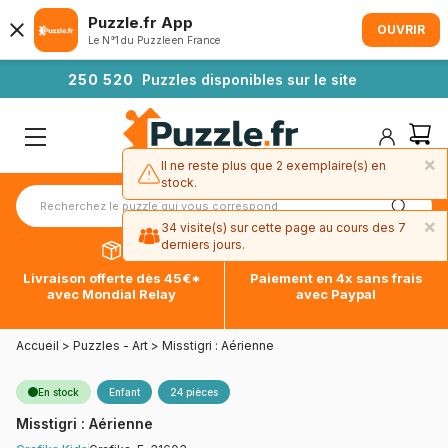
Puzzle.fr App
OUVRIR
Le N°1 du Puzzle en France
2
5
0
5
2
0
Puzzles disponibles sur le site
×
Il ne reste plus que 2 exemplaire(s) en
stock.
×
34 visite(s) sur cette page au cours des 7
derniers jours.
Livraison offerte dès 45€*
Paiement en 4x sans frais
avec Mondial Relay
avec Paypal
Accueil
>
Puzzles - Art
>
Misstigri : Aérienne
En stock
Enfant
24 pièces
Misstigri : Aérienne