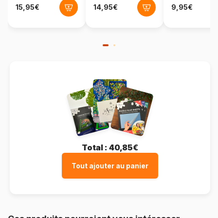
Format boîte
Boîte en carton
Total :
40,85€
Tout ajouter au panier