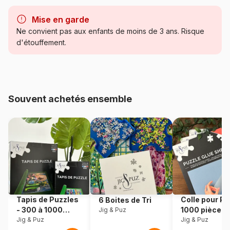
Marque
Grafika Kids
Mise en garde
Catégorie
Puzzles - Art
Ne convient pas aux enfants de moins de 3 ans. Risque
d'étouffement.
Age
à partir de 6 ans (50 à 100
pièces)
Provenance
Fabriqué en France
Souvent achetés ensemble
Référence
Grafika-F-31603
EAN
3663384316036
Nombre de pièces
24 pièces
Dimensions
48 x 34 cm
Tapis de Puzzles
Colle pour Pu
6 Boites de Tri
- 300 à 1000
1000 pièces
Jig & Puz
Matière primaire
Carton
pièces
Jig & Puz
Jig & Puz