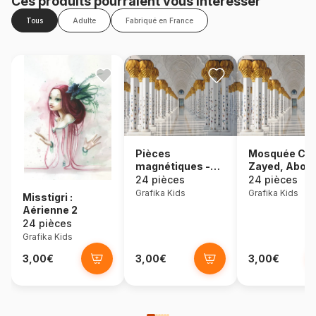
Ces produits pourraient vous intéresser
Tous
Adulte
Fabriqué en France
Pièces
Mosquée Che
magnétiques -
Zayed, Abou
Mosquée Cheikh
Dabi, Emirat
24 pièces
24 pièces
Zayed, Abou
Arabes Unis
Grafika Kids
Grafika Kids
Misstigri :
Dabi, Emirats
Aérienne 2
Arabes Unis
24 pièces
Grafika Kids
3,00€
3,00€
3,00€