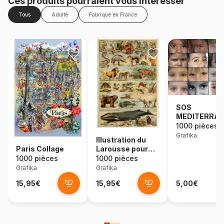
Ces produits pourraient vous intéresser
Tous
Adulte
Fabriqué en France
SOS
MEDITERRAN
Regards
1000 pièces
d'Enfants du
Grafika
Illustration du
Monde
Paris Collage
Larousse pour
Tous :
1000 pièces
1000 pièces
Mammifères,
Grafika
Grafika
XIXè Siècle
15,95€
15,95€
5,00€