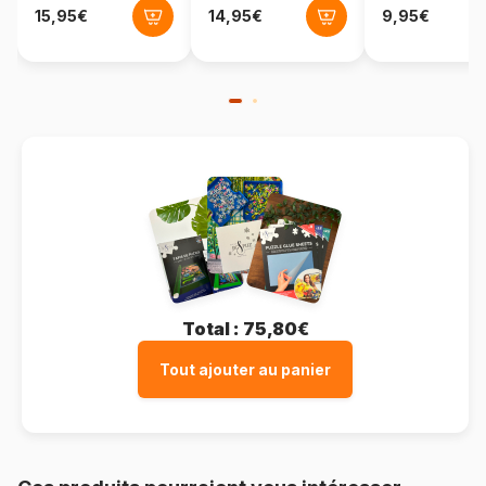
Format boîte
Boîte en carton
Total :
75,80€
Tout ajouter au panier