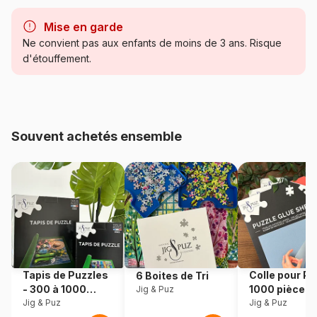
Marque
Grafika
Mise en garde
Catégorie
Puzzles - Cartes du Monde et
Ne convient pas aux enfants de moins de 3 ans. Risque
Mappemonde
d'étouffement.
Age
Puzzle pour Adultes (500 à
48.000 pièces)
Souvent achetés ensemble
Provenance
Fabriqué en France
Référence
Grafika-F-33751
EAN
3663384337512
Nombre de pièces
1000 pièces
Tapis de Puzzles
Colle pour Pu
6 Boites de Tri
Dimensions
69 x 48 cm
- 300 à 1000
1000 pièces
Jig & Puz
pièces
Jig & Puz
Jig & Puz
Matière primaire
Carton