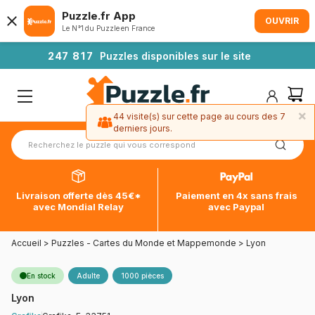
Puzzle.fr App
OUVRIR
Le N°1 du Puzzle en France
2
4
7
8
1
7
Puzzles disponibles sur le site
×
44 visite(s) sur cette page au cours des 7
derniers jours.
Livraison offerte dès 45€*
Paiement en 4x sans frais
avec Mondial Relay
avec Paypal
Accueil
>
Puzzles - Cartes du Monde et Mappemonde
>
Lyon
En stock
Adulte
1000 pièces
Lyon