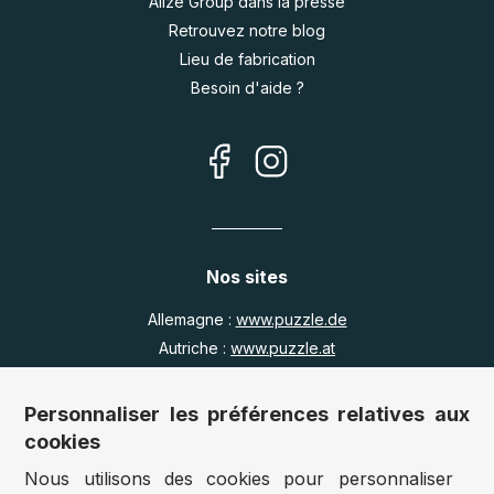
Alize Group dans la presse
Retrouvez notre blog
Lieu de fabrication
Besoin d'aide ?
Nos sites
Allemagne :
www.puzzle.de
Autriche :
www.puzzle.at
Belgique :
www.puzzle.be
Royaume Uni :
www.jigsawpuzzle.co.uk
Personnaliser les préférences relatives aux
cookies
Nous utilisons des cookies pour personnaliser
Accès revendeurs / détaillants