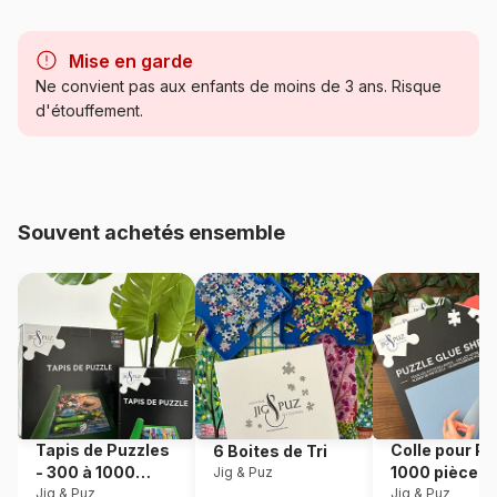
Marque
Grafika
Mise en garde
Catégorie
Puzzles - Animaux sauvages
Ne convient pas aux enfants de moins de 3 ans. Risque
d'étouffement.
Age
Puzzle pour Adultes (500 à
48.000 pièces)
Provenance
Turquie
Souvent achetés ensemble
Référence
Grafika-T-00427
EAN
3663384504273
Nombre de pièces
1500 pièces
Dimensions
85 x 60 cm
Tapis de Puzzles
Colle pour Pu
6 Boites de Tri
- 300 à 1000
1000 pièces
Jig & Puz
Matière primaire
Carton
pièces
Jig & Puz
Jig & Puz