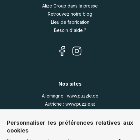
Alize Group dans la presse
Retrouvez notre blog
Lieu de fabrication
Besoin d'aide ?
Nos sites
Allemagne :
www.puzzle.de
Autriche :
www.puzzle.at
Belgique :
www.puzzle.be
Royaume Uni :
www.jigsawpuzzle.co.uk
Personnaliser les préférences relatives aux
cookies