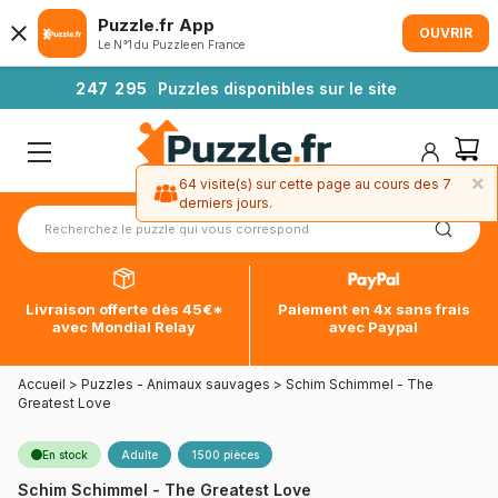
Puzzle.fr App
OUVRIR
Le N°1 du Puzzle en France
2
4
7
2
9
5
Puzzles disponibles sur le site
×
64 visite(s) sur cette page au cours des 7
derniers jours.
Livraison offerte dès 45€*
Paiement en 4x sans frais
avec Mondial Relay
avec Paypal
Accueil
>
Puzzles - Animaux sauvages
>
Schim Schimmel - The
Greatest Love
En stock
Adulte
1500 pièces
Schim Schimmel - The Greatest Love