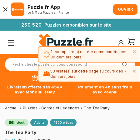
Puzzle.fr App
OUVRIR
Le N°1 du Puzzle en France
2
5
0
5
2
0
Puzzles disponibles sur le site
×
2 exemplaire(s) ont été commandé(s) ces
30 derniers jours.
×
53 visite(s) sur cette page au cours des 7
derniers jours.
Livraison offerte dès 45€*
Paiement en 4x sans frais
avec Mondial Relay
avec Paypal
Accueil
>
Puzzles - Contes et Légendes
>
The Tea Party
En stock
Adulte
1500 pièces
The Tea Party