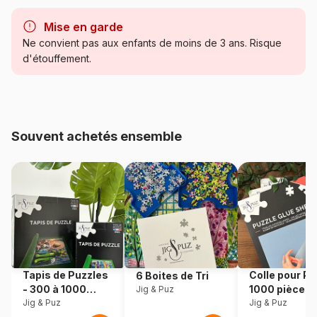
Marque
Grafika
Mise en garde
Catégorie
Puzzles - Contes et Légendes
Ne convient pas aux enfants de moins de 3 ans. Risque
d'étouffement.
Age
Puzzle pour Adultes (500 à
48.000 pièces)
Provenance
Fabriqué en France
Souvent achetés ensemble
Référence
Grafika-F-33396
EAN
3663384333965
Nombre de pièces
1500 pièces
Dimensions
85 x 61 cm
Tapis de Puzzles
Colle pour Pu
6 Boites de Tri
- 300 à 1000
1000 pièces
Jig & Puz
Matière primaire
Carton
pièces
Jig & Puz
Jig & Puz