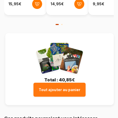
Format boîte
Boîte en carton
Total :
40,85€
Tout ajouter au panier