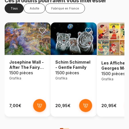
Ces produits pourraient vous intéresser
Tous
Adulte
Fabriqué en France
Josephine Wall -
Schim Schimmel
Les Affiches
After The Fairy
- Gentle Family
Georges Meu
Ball
1500 pièces
1500 pièces
1500 pièces
Grafika
Grafika
Grafika
7,00€
20,95€
20,95€