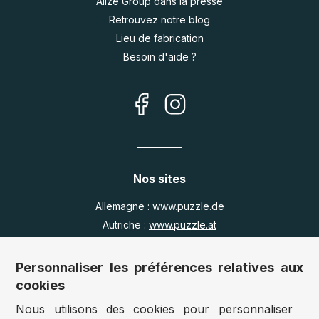
Alize Group dans la presse
Retrouvez notre blog
Lieu de fabrication
Besoin d'aide ?
Nos sites
Allemagne :
www.puzzle.de
Autriche :
www.puzzle.at
Belgique :
www.puzzle.be
Royaume Uni :
www.jigsawpuzzle.co.uk
Personnaliser les préférences relatives aux
cookies
Nous utilisons des cookies pour personnaliser
Accès revendeurs / détaillants