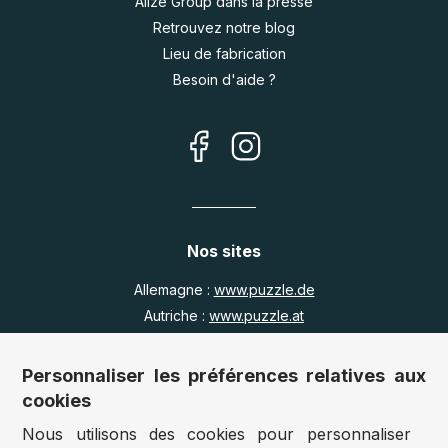
Alize Group dans la presse
Retrouvez notre blog
Lieu de fabrication
Besoin d'aide ?
Nos sites
Allemagne :
www.puzzle.de
Autriche :
www.puzzle.at
Belgique :
www.puzzle.be
Royaume Uni :
www.jigsawpuzzle.co.uk
Personnaliser les préférences relatives aux
cookies
Nous utilisons des cookies pour personnaliser
Accès revendeurs / détaillants