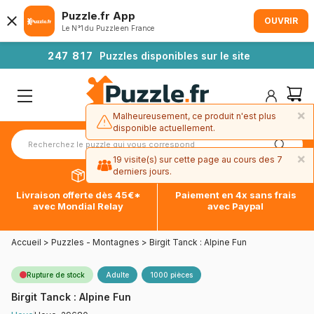
Puzzle.fr App
OUVRIR
Le N°1 du Puzzle en France
2
4
7
8
1
7
Puzzles disponibles sur le site
×
Malheureusement, ce produit n'est plus
disponible actuellement.
×
19 visite(s) sur cette page au cours des 7
derniers jours.
Livraison offerte dès 45€*
Paiement en 4x sans frais
avec Mondial Relay
avec Paypal
Accueil
>
Puzzles - Montagnes
>
Birgit Tanck : Alpine Fun
Rupture de stock
Adulte
1000 pièces
Birgit Tanck : Alpine Fun