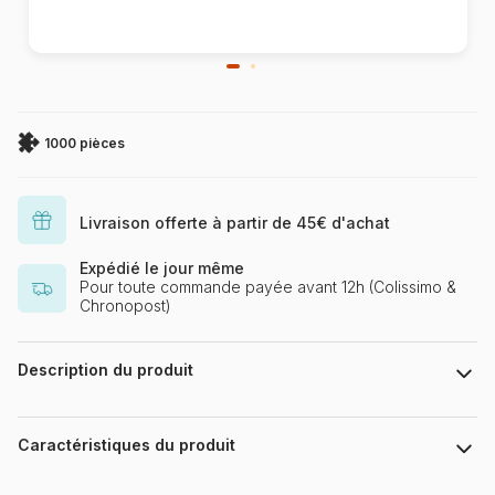
1000 pièces
Livraison offerte à partir de 45€ d'achat
Expédié le jour même
Pour toute commande payée avant 12h (Colissimo &
Chronopost)
Description du produit
Birgit Tanck
Puzzle 1000 pièces. Alpine Fun de la marque HEYE, de la série
Caractéristiques du produit
Cartoon Boîte triangulaire et de l'artiste Birgit Tanck -
Dimensions du puzzle monté : 50 cm x 70 cm - Label FSC (ce