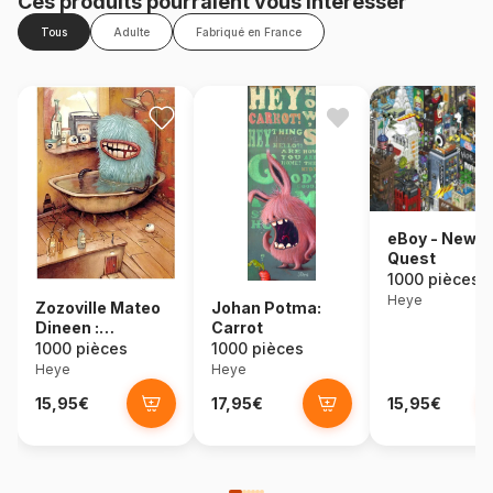
Ces produits pourraient vous intéresser
Tous
Adulte
Fabriqué en France
eBoy - New Y
Quest
1000 pièces
Heye
Zozoville Mateo
Johan Potma:
Dineen :
Carrot
Baignoire
1000 pièces
1000 pièces
Heye
Heye
15,95€
17,95€
15,95€