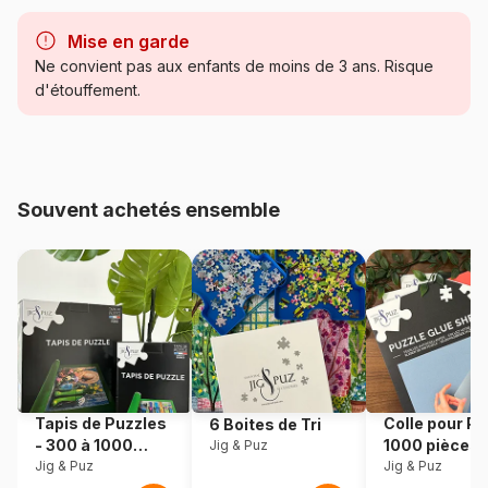
label environnemental a pour but d'assurer que la production
Marque
Heye, des puzzles aux images
de bois ou d'un produit à base de bois respecte les
uniques
Mise en garde
procédures garantissant la gestion durable des forêts)
Ne convient pas aux enfants de moins de 3 ans. Risque
Catégorie
Puzzles - Montagnes
d'étouffement.
Age
Puzzle pour Adultes (500 à
48.000 pièces)
Souvent achetés ensemble
Provenance
Allemagne
Référence
Heye-29680
EAN
4001689296803
Nombre de pièces
1000 pièces
Tapis de Puzzles
Colle pour Pu
6 Boites de Tri
Dimensions
50 x 0 x 70 cm
- 300 à 1000
1000 pièces
Jig & Puz
pièces
Jig & Puz
Jig & Puz
Format boîte
Boîte triangulaire